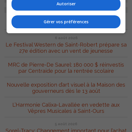
Autoriser
Gérer vos préférences
ARCHIVES
6 août 2026
Le Festival Western de Saint-Robert prépare sa
27e édition avec un vent de jeunesse
MRC de Pierre-De Saurel: 180 000 $ réinvestis
par Centraide pour la rentrée scolaire
Nouvelle exposition d’art visuel à la Maison des
gouverneurs dès le 13 août
L’Harmonie Calixa-Lavallée en vedette aux
Vêpres Musicales à Saint-Ours
5 août 2026
Sorel-Tracy: Changement important pour l’achat