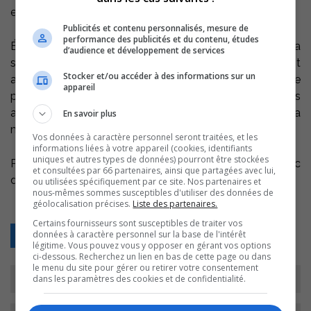
et musique.
Publicités et contenu personnalisés, mesure de
performance des publicités et du contenu, études
Également, le Club de Scrabble SI J’OSAIS y sera
d’audience et développement de services
samedi, à 13h30. Plusieurs personnalités de la région ont
Stocker et/ou accéder à des informations sur un
accepté l’invitation du Club et participeront à une partie
appareil
promotionnelle de Scrabble duplicate. D’autres parties
amicales y seront présentées toute la semaine à la
En savoir plus
même heure.
Vos données à caractère personnel seront traitées, et les
informations liées à votre appareil (cookies, identifiants
uniques et autres types de données) pourront être stockées
Point de vue spectacles, l’endroit sera aussi animé, avec
et consultées par 66 partenaires, ainsi que partagées avec lui,
des concert chaque soir, à 18h30.
ou utilisées spécifiquement par ce site. Nos partenaires et
nous-mêmes sommes susceptibles d'utiliser des données de
géolocalisation précises.
Liste des partenaires.
Certains fournisseurs sont susceptibles de traiter vos
données à caractère personnel sur la base de l'intérêt
Retour
légitime. Vous pouvez vous y opposer en gérant vos options
ci-dessous. Recherchez un lien en bas de cette page ou dans
le menu du site pour gérer ou retirer votre consentement
dans les paramètres des cookies et de confidentialité.