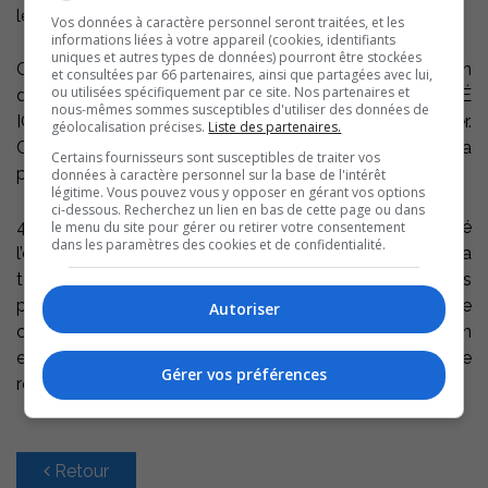
les services spécialisés d’une remorqueuse
Vos données à caractère personnel seront traitées, et les
informations liées à votre appareil (cookies, identifiants
uniques et autres types de données) pourront être stockées
Cette opération rendue possible grâce à une subvention
et consultées par 66 partenaires, ainsi que partagées avec lui,
ou utilisées spécifiquement par ce site. Nos partenaires et
de 10 000 $ obtenue du Fonds ÉCONOMUNICIPALITÉ
nous-mêmes sommes susceptibles d'utiliser des données de
IGA, s’est déroulée dimanche le 26 septembre dernier.
géolocalisation précises.
Liste des partenaires.
Cette journée visait à sensibiliser les citoyens à la
Certains fournisseurs sont susceptibles de traiter vos
protection de l’eau et des milieux naturels.
données à caractère personnel sur la base de l'intérêt
légitime. Vous pouvez vous y opposer en gérant vos options
ci-dessous. Recherchez un lien en bas de cette page ou dans
40 plongeurs de Sub Aqua Tech et Aqua Futur ont mené
le menu du site pour gérer ou retirer votre consentement
dans les paramètres des cookies et de confidentialité.
l’opération malgré la visibilité réduite dans l’eau et la
température peu clémente. En plus des municipalités
participantes, Parcs Canada, la Garde côtière auxiliaire
Autoriser
canadienne, la Sûreté du Québec, Ambulance Saint-Jean
et 30 bénévoles ont participé à l’opération, qui était de
Gérer vos préférences
retour après 8 ans d’interruption.
Retour