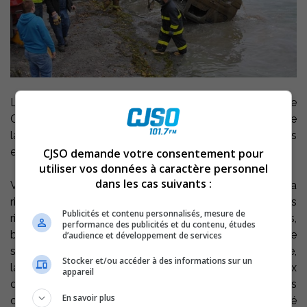
Le grand ménage de la rivière Richelieu organisé par le
Comité de concertation et de valorisation du bassin de
la rivière Richelieu (COVABAR) a permit de retirer des
eaux 7,4 tonnes de déchets.
CJSO demande votre consentement pour
utiliser vos données à caractère personnel
dans les cas suivants :
Voici quelques exemples d’objets qui ont été retiré de la
rivière Richelieu sur des sites de 5 municipalités
Publicités et contenu personnalisés, mesure de
riveraines, dont Saint-Ours : des bicyclettes, pneus,
performance des publicités et du contenu, études
batteries, bouteilles (verre, bière etc.), panneaux de
d’audience et développement de services
signalisation, mobylette (scooter), laveuse, sécheuse,
Stocker et/ou accéder à des informations sur un
lave-vaisselle, chaises, pièces d’auto détachées, tuyaux
appareil
de métal, morceaux de vaisselle, coffre-fort, sans
En savoir plus
compter trois véhicules de toute pièce qui ont nécessité