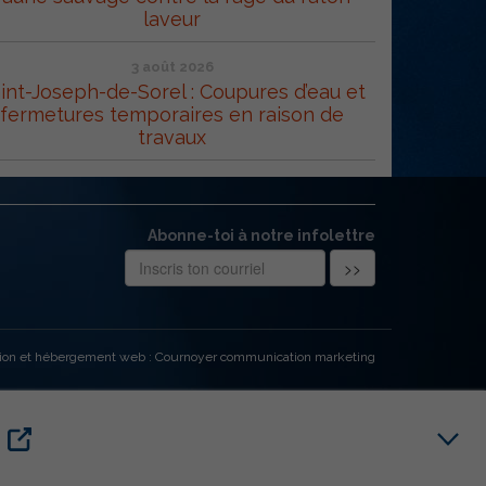
laveur
3 août 2026
int-Joseph-de-Sorel : Coupures d’eau et
fermetures temporaires en raison de
travaux
Abonne-toi à notre infolettre
ion et hébergement web : Cournoyer communication marketing