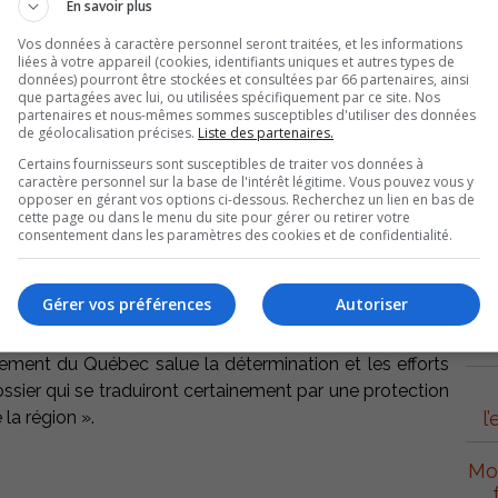
En savoir plus
rtu du Programme d’aide financière aux MRC et autres
a mise en oeuvre de schémas de couverture de risques.
Vos données à caractère personnel seront traitées, et les informations
liées à votre appareil (cookies, identifiants uniques et autres types de
données) pourront être stockées et consultées par 66 partenaires, ainsi
 risques sont au cœur de la mise en oeuvre de la Loi
que partagées avec lui, ou utilisées spécifiquement par ce site. Nos
partenaires et nous-mêmes sommes susceptibles d'utiliser des données
4). Concrètement, ils visent à améliorer la connaissance
de géolocalisation précises.
Liste des partenaires.
toire. Ainsi, ils permettent non seulement d’assurer
Certains fournisseurs sont susceptibles de traiter vos données à
n optimisant les ressources, mais ils offrent également
caractère personnel sur la base de l'intérêt légitime. Vous pouvez vous y
opposer en gérant vos options ci-dessous. Recherchez un lien en bas de
as d’incendie et facilitent le travail des intervenants du
cette page ou dans le menu du site pour gérer ou retirer votre
rnable pour les 103 autorités régionales et pour les
consentement dans les paramètres des cookies et de confidentialité.
L
Gérer vos préférences
Autoriser
puisque la MRC de Pierre-De Saurel a établi les assises
S
ns son schéma et ainsi améliorer l’organisation de la
rnement du Québec salue la détermination et les efforts
ssier qui se traduiront certainement par une protection
l
la région ».
Mon