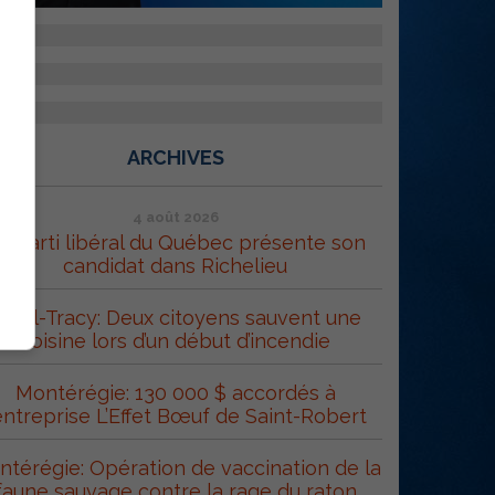
ARCHIVES
4 août 2026
e Parti libéral du Québec présente son
candidat dans Richelieu
orel-Tracy: Deux citoyens sauvent une
voisine lors d’un début d’incendie
Montérégie: 130 000 $ accordés à
’entreprise L’Effet Bœuf de Saint-Robert
térégie: Opération de vaccination de la
faune sauvage contre la rage du raton