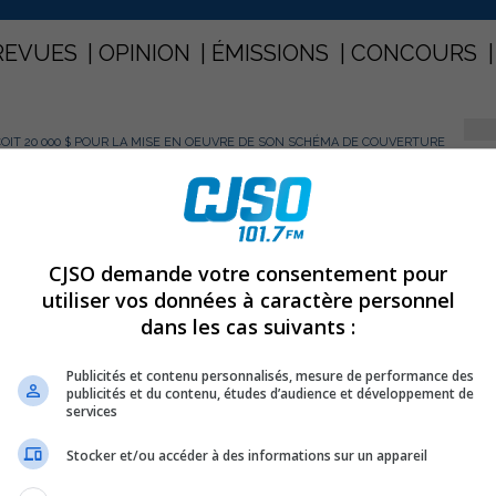
REVUES
OPINION
ÉMISSIONS
CONCOURS
ÇOIT 20 000 $ POUR LA MISE EN OEUVRE DE SON SCHÉMA DE COUVERTURE
PARTAGEZ
CJSO demande votre consentement pour
reçoit 20 000 $ pour la mise en
utiliser vos données à caractère personnel
uverture de risques
dans les cas suivants :
Publicités et contenu personnalisés, mesure de performance des
publicités et du contenu, études d’audience et développement de
t ministre responsable de la région de la Montérégie,
services
 au ministre de la Sécurité publique, M. Robert Dutil,
Stocker et/ou accéder à des informations sur un appareil
e-De Saurel, de 20 000 $ pour la mise en oeuvre de son
incendie. Cette somme complète la contribution totale