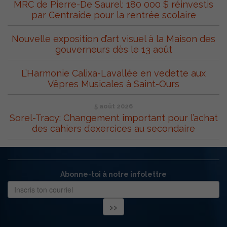
MRC de Pierre-De Saurel: 180 000 $ réinvestis
par Centraide pour la rentrée scolaire
Nouvelle exposition d’art visuel à la Maison des
gouverneurs dès le 13 août
L’Harmonie Calixa-Lavallée en vedette aux
Vêpres Musicales à Saint-Ours
5 août 2026
Sorel-Tracy: Changement important pour l’achat
des cahiers d’exercices au secondaire
Abonne-toi à notre infolettre