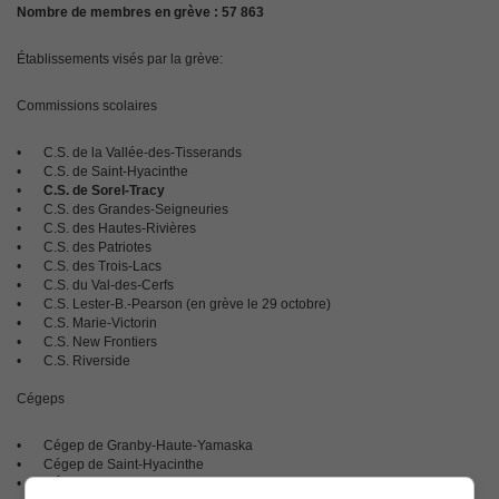
Nombre de membres en grève : 57 863
Établissements visés par la grève:
Commissions scolaires
•
C.S. de la Vallée-des-Tisserands
•
C.S. de Saint-Hyacinthe
•
C.S. de Sorel-Tracy
•
C.S. des Grandes-Seigneuries
•
C.S. des Hautes-Rivières
•
C.S. des Patriotes
•
C.S. des Trois-Lacs
•
C.S. du Val-des-Cerfs
•
C.S. Lester-B.-Pearson (en grève le 29 octobre)
•
C.S. Marie-Victorin
•
C.S. New Frontiers
•
C.S. Riverside
Cégeps
•
Cégep de Granby-Haute-Yamaska
•
Cégep de Saint-Hyacinthe
•
Cégep de Sorel-Tracy