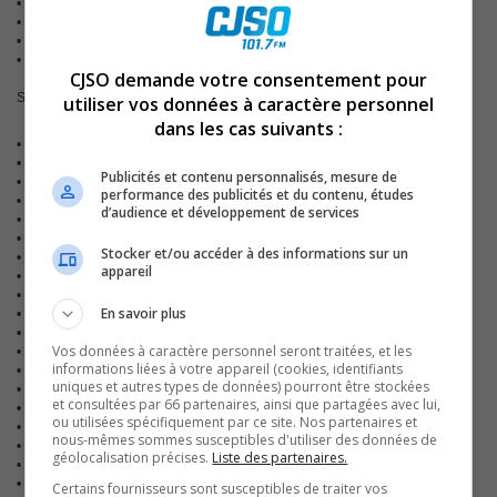
•
Cégep de St-Jean-sur-Richelieu
•
Cégep de Valleyfield
•
Collège Champlain – campus Saint-Lambert
•
Collège Édouard-Montpetit
CJSO demande votre consentement pour
Santé et services sociaux
utiliser vos données à caractère personnel
dans les cas suivants :
•
Accueil Durivage inc.
•
Agence de la santé et des services sociaux
Publicités et contenu personnalisés, mesure de
•
R en dépendance Le Virage
performance des publicités et du contenu, études
•
CA Marcelle-Ferron inc.
d’audience et développement de services
•
Centre de réadaptation en dépendance Foster
•
Centre jeunesse de la Montérégie
Stocker et/ou accéder à des informations sur un
•
Centre montérégien de réadaptation
appareil
•
CHSLD Résidence Sorel–Tracy
•
CHSLD Vigi Santé
En savoir plus
•
CRDI Montérégie-Est
•
CSSS Champlain-Charles-LeMoyne
Vos données à caractère personnel seront traitées, et les
•
CSSS de la Haute-Yamaska
informations liées à votre appareil (cookies, identifiants
•
CSSS de Richelieu–Yamaska
uniques et autres types de données) pourront être stockées
•
CSSS de Vaudreuil-Soulanges
et consultées par 66 partenaires, ainsi que partagées avec lui,
•
CSSS du Haut-Saint-Laurent
ou utilisées spécifiquement par ce site. Nos partenaires et
•
CSSS du Suroît
nous-mêmes sommes susceptibles d'utiliser des données de
•
CSSS Haut-Richelieu-Rouville
géolocalisation précises.
Liste des partenaires.
•
CSSS Jardins-Roussillon
•
CSSS La Pommeraie
Certains fournisseurs sont susceptibles de traiter vos