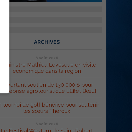
ARCHIVES
8 août 2026
e ministre Mathieu Lévesque en visite
économique dans la région
Important soutien de 130 000 $ pour
’entreprise agrotouristique L’Effet Bœuf
 tournoi de golf bénéfice pour soutenir
les sœurs Théroux
6 août 2026
Le Festival Western de Saint-Robert