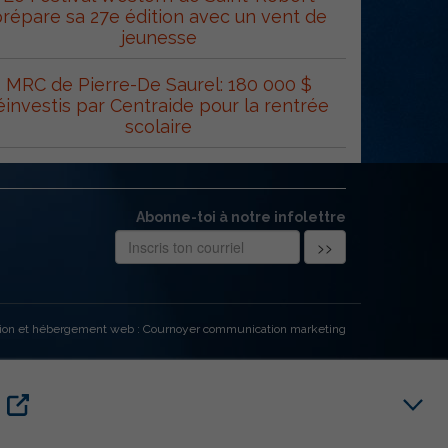
répare sa 27e édition avec un vent de
jeunesse
MRC de Pierre-De Saurel: 180 000 $
éinvestis par Centraide pour la rentrée
scolaire
Abonne-toi à notre infolettre
ion et hébergement web : Cournoyer communication marketing