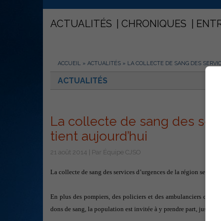
ACTUALITÉS
CHRONIQUES
ENT
ACCUEIL
»
ACTUALITÉS
»
LA COLLECTE DE SANG DES SERVI
ACTUALITÉS
La collecte de sang des ser
tient aujourd’hui
21 août 2014 | Par Équipe CJSO
La collecte de sang des services d’urgences de la région se tien
En plus des pompiers, des policiers et des ambulanciers qui se
dons de sang, la population est invitée à y prendre part, jusqu’à