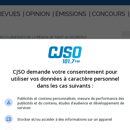
REVUES
OPINION
ÉMISSIONS
CONCOURS
CES D’URGENCES DE LA RÉGION SE TIENT AUJOURD’HUI
PARTAGEZ
vices d’urgences de la région se
CJSO demande votre consentement pour
utiliser vos données à caractère personnel
dans les cas suivants :
Publicités et contenu personnalisés, mesure de performance des
t aujourd’hui, aux Promenades de Sorel.
publicités et du contenu, études d’audience et développement de
services
 font une saine compétition à savoir quel service sera le plus généreux en
Stocker et/ou accéder à des informations sur un appareil
 19h30.