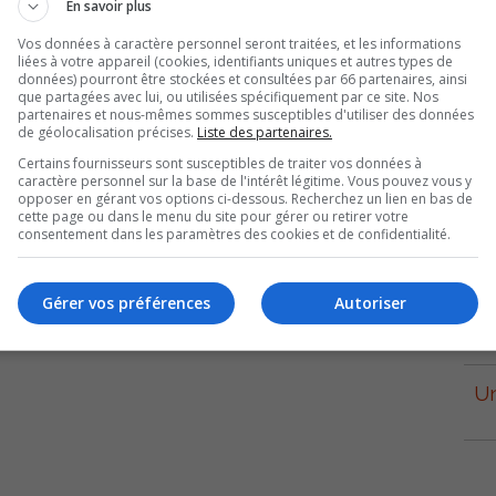
En savoir plus
nisateur de la collecte, le policier à la retraite Serge
Vos données à caractère personnel seront traitées, et les informations
liées à votre appareil (cookies, identifiants uniques et autres types de
données) pourront être stockées et consultées par 66 partenaires, ainsi
que partagées avec lui, ou utilisées spécifiquement par ce site. Nos
partenaires et nous-mêmes sommes susceptibles d'utiliser des données
de géolocalisation précises.
Liste des partenaires.
Certains fournisseurs sont susceptibles de traiter vos données à
caractère personnel sur la base de l'intérêt légitime. Vous pouvez vous y
opposer en gérant vos options ci-dessous. Recherchez un lien en bas de
cette page ou dans le menu du site pour gérer ou retirer votre
consentement dans les paramètres des cookies et de confidentialité.
L
Gérer vos préférences
Autoriser
l
Un