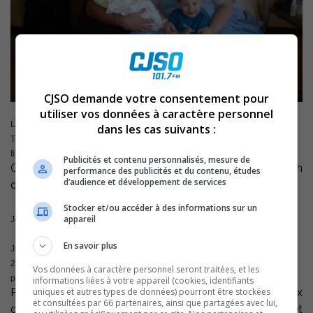
CJSO demande votre consentement pour
utiliser vos données à caractère personnel
Le premier bébé de l’année à voir le jour à l’Hôlel-Dieu de Sorel, à Sorel-
dans les cas suivants :
Tracy, est Jennyfer, née le premier janvier 2013, à 8h05. À la naissance la
fillette pesait 5 livres et 15 onces et mesurait 19 pouces.
Publicités et contenu personnalisés, mesure de
C’est le docteur Yvon Mallette qui veillait au bon
performance des publicités et du contenu, études
d’audience et développement de services
déroulement de l’accouchement.
Stocker et/ou accéder à des informations sur un
appareil
Jennyfer est la fille de Nancy Lyonnais et Alexandre Paul, deux sorelois.
En savoir plus
Jennyfer est le deuxième enfant de la famille puisqu’elle a un grand frère de
2 3/4 ans. Aux dires de la mère, Wylliam s’impose déjà en protecteur de sa
Vos données à caractère personnel seront traitées, et les
petite soeur.
informations liées à votre appareil (cookies, identifiants
uniques et autres types de données) pourront être stockées
Rappelons que depuis près de deux ans, deux
et consultées par 66 partenaires, ainsi que partagées avec lui,
gynécologues réputés, les docteurs Oleg Soroko et