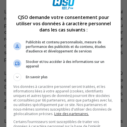
Le récipiendaire 2010, Jean-Pierre Chalifoux, qui
CJSO demande votre consentement pour
représente la troisième génération de Chalifoux
utiliser vos données à caractère personnel
propriétaires de la Laiterie Chalifoux, a été reconnu
dans les cas suivants :
comme précurseur de nouvelles initiatives pour
répondre aux besoins de ses clients, premier utilisateur
Publicités et contenu personnalisés, mesure de
de plusieurs nouvelles technologies industrielles et pour
performance des publicités et du contenu, études
d’audience et développement de services
son acharnement à exiger la plus haute qualité de ses
produits.
Stocker et/ou accéder à des informations sur un
appareil
L’appellation «Prix Donat-Roy» a été choisie par le CILQ
En savoir plus
en reconnaissance de la contribution exemplaire de
Vos données à caractère personnel seront traitées, et les
Donat Roy à l’industrie laitière québécoise. Personnalité
informations liées à votre appareil (cookies, identifiants
très connue, ce dernier s’est vu décerner au cours des
uniques et autres types de données) pourront être stockées
et consultées par 66 partenaires, ainsi que partagées avec lui,
ans de nombreux prix qui témoignent bien de son apport
ou utilisées spécifiquement par ce site. Nos partenaires et
au secteur laitier et agroalimentaire québécois.
nous-mêmes sommes susceptibles d'utiliser des données de
géolocalisation précises.
Liste des partenaires.
Le CILQ représente 85 industriels et artisans fromagers
Certains fournisseurs sont susceptibles de traiter vos
données à caractère personnel sur la base de l'intérêt