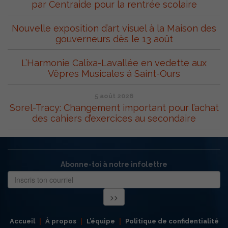
par Centraide pour la rentrée scolaire
Nouvelle exposition d’art visuel à la Maison des
gouverneurs dès le 13 août
L’Harmonie Calixa-Lavallée en vedette aux
Vêpres Musicales à Saint-Ours
5 août 2026
Sorel-Tracy: Changement important pour l’achat
des cahiers d’exercices au secondaire
Abonne-toi à notre infolettre
Accueil
À propos
L’équipe
Politique de confidentialité