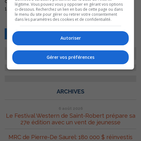
qui transforment plus de
légitime. Vous pouvez vous y opposer en gérant vos options
1 500 000 000 de litres de lait cru (de vache) par année.
ci-dessous. Recherchez un lien en bas de cette page ou dans
le menu du site pour gérer ou retirer votre consentement
dans les paramètres des cookies et de confidentialité.
Retour
Autoriser
Gérer vos préférences
ARCHIVES
6 août 2026
Le Festival Western de Saint-Robert prépare sa
27e édition avec un vent de jeunesse
MRC de Pierre-De Saurel: 180 000 $ réinvestis