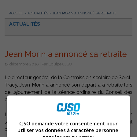
ACCUEIL
»
ACTUALITÉS
»
JEAN MORIN A ANNONCÉ SA RETRAITE
ACTUALITÉS
Jean Morin a annoncé sa retraite
13 décembre 2010 | Par Équipe CJSO
Le directeur général de la Commission scolaire de Sorel-
Tracy, Jean Morin a annoncé son départ à a retraite lors
de l’ajournement de la séance ordinaire du Conseil des
commissaires tenu le mardi 7 décembre dernier.
La retraite de celui qui a été actif à la commission
scolaire depuis près de 35 ans sera effective le 1er avril
CJSO demande votre consentement pour
prochain.
utiliser vos données à caractère personnel
dans les cas suivants :