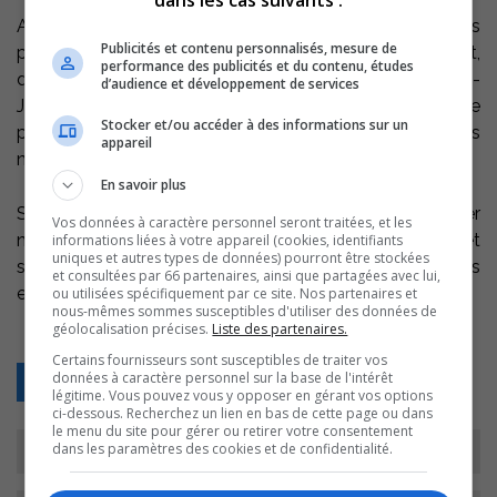
Au cours de sa carrière, Monsieur Morin a occupé les
Publicités et contenu personnalisés, mesure de
postes de professeur à l’École Saint-Gabriel-Lalemant,
performance des publicités et du contenu, études
directeur de l’École Saint-Anne-les-Iles (à l’époque Saint-
d’audience et développement de services
Joseph), directeur à l’École secondaire Fernand-Lefebvre
Stocker et/ou accéder à des informations sur un
puis directeur général de la commission scolaire depuis
appareil
novembre 2003.
En savoir plus
Selon Monsieur Morin, son successeur devrait travailler
Vos données à caractère personnel seront traitées, et les
notamment sur la communication de la commission et
informations liées à votre appareil (cookies, identifiants
uniques et autres types de données) pourront être stockées
sur la formation professionnelle, en partenariat avec les
et consultées par 66 partenaires, ainsi que partagées avec lui,
entreprises de la région.
ou utilisées spécifiquement par ce site. Nos partenaires et
nous-mêmes sommes susceptibles d'utiliser des données de
géolocalisation précises.
Liste des partenaires.
Certains fournisseurs sont susceptibles de traiter vos
données à caractère personnel sur la base de l'intérêt
Retour
légitime. Vous pouvez vous y opposer en gérant vos options
ci-dessous. Recherchez un lien en bas de cette page ou dans
le menu du site pour gérer ou retirer votre consentement
dans les paramètres des cookies et de confidentialité.