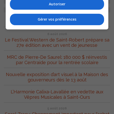
Autoriser
Gérer vos préférences
ARCHIVES
6 août 2026
Le Festival Western de Saint-Robert prépare sa
27e édition avec un vent de jeunesse
MRC de Pierre-De Saurel: 180 000 $ réinvestis
par Centraide pour la rentrée scolaire
Nouvelle exposition d’art visuel à la Maison des
gouverneurs dès le 13 août
L’Harmonie Calixa-Lavallée en vedette aux
Vêpres Musicales à Saint-Ours
5 août 2026