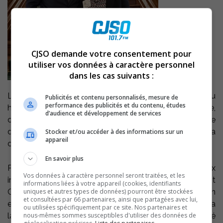
CJSO demande votre consentement pour
utiliser vos données à caractère personnel
dans les cas suivants :
Le député de Richelieu, Jean-Bernard Émond, a rendu
Publicités et contenu personnalisés, mesure de
performance des publicités et du contenu, études
hommage, au Salon rouge de l’Assemblée nationale,
d’audience et développement de services
cette semaine, à Lucie Champagne, récemment retraitée
de la Maison de jeunes de Sorel à laquelle elle a
Stocker et/ou accéder à des informations sur un
appareil
consacré près de quatre décennies de sa vie.
En savoir plus
Présente dans les tribunes en compagnie de deux
Vos données à caractère personnel seront traitées, et les
intervenantes, Lauriane Paul Hus et Marjory Vaillant
informations liées à votre appareil (cookies, identifiants
uniques et autres types de données) pourront être stockées
Gamelin, Mme Champagne a été saluée pour son
et consultées par 66 partenaires, ainsi que partagées avec lui,
engagement exceptionnel et l’impact durable qu’elle a
ou utilisées spécifiquement par ce site. Nos partenaires et
nous-mêmes sommes susceptibles d'utiliser des données de
laissé dans la communauté. Grâce à sa grande humanité