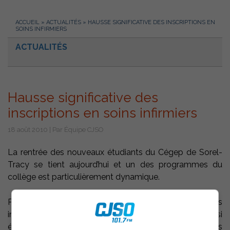
ACCUEIL
»
ACTUALITÉS
»
HAUSSE SIGNIFICATIVE DES INSCRIPTIONS EN
SOINS INFIRMIERS
ACTUALITÉS
Hausse significative des
inscriptions en soins infirmiers
18 août 2010 | Par Équipe CJSO
La rentrée des nouveaux étudiants du Cégep de Sorel-
Tracy se tient aujourd’hui et un des programmes du
collège est particulièrement dynamique.
Plus de 160 étudiants seront au rendez-vous en soins
infirmiers, soient 25 de plus que l’an dernier, qui avait aussi
été une bonne année avec 27 de plus qu’en 2008. Depuis