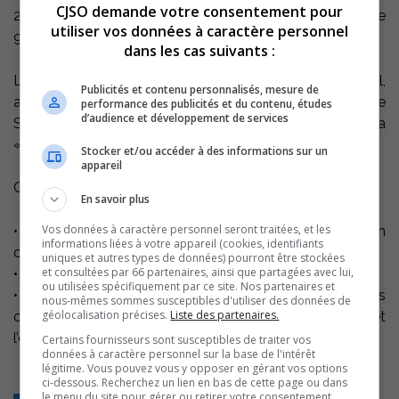
CJSO demande votre consentement pour
2007, le nombre d’étudiants du programme est passé de
utiliser vos données à caractère personnel
95 à 161.
dans les cas suivants :
L’ancienne infirmière-chef du CSSS de Pierre-De Saurel,
Publicités et contenu personnalisés, mesure de
actuelle enseignante et coordonatrice du programme
performance des publicités et du contenu, études
d’audience et développement de services
Soins infirmiers au Cégep Nelly Morin se dit touché par la
« vocation » des étudiantes.
Stocker et/ou accéder à des informations sur un
appareil
Quelques données :
En savoir plus
Vos données à caractère personnel seront traitées, et les
• Parmi les nouveaux au programme cette année, on
informations liées à votre appareil (cookies, identifiants
compte 9 garçons.
uniques et autres types de données) pourront être stockées
et consultées par 66 partenaires, ainsi que partagées avec lui,
• Environ le tiers des étudiants iront au Bacc.
ou utilisées spécifiquement par ce site. Nos partenaires et
• Depuis l’adoption de la loi 90 en 2002, les infirmières
nous-mêmes sommes susceptibles d'utiliser des données de
géolocalisation précises.
Liste des partenaires.
ont plus de responsabilités, notamment dans le suivi et
l’évaluation des patients.
Certains fournisseurs sont susceptibles de traiter vos
données à caractère personnel sur la base de l'intérêt
légitime. Vous pouvez vous y opposer en gérant vos options
ci-dessous. Recherchez un lien en bas de cette page ou dans
le menu du site pour gérer ou retirer votre consentement