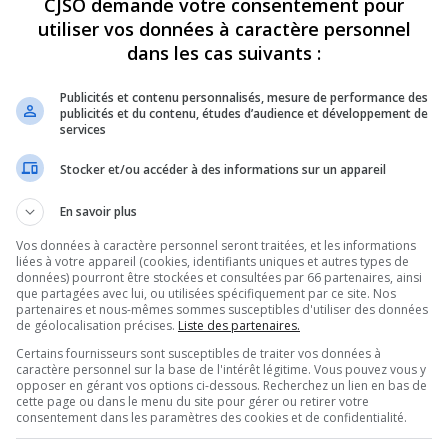
CJSO demande votre consentement pour
utiliser vos données à caractère personnel
REVUES
OPINION
ÉMISSIONS
CONCOURS
dans les cas suivants :
Publicités et contenu personnalisés, mesure de performance des
publicités et du contenu, études d’audience et développement de
services
EC
»
GUILLAUME VENNE – CINÉ QUÉBEC
PARTAGEZ
Stocker et/ou accéder à des informations sur un appareil
En savoir plus
ébec
Vos données à caractère personnel seront traitées, et les informations
liées à votre appareil (cookies, identifiants uniques et autres types de
données) pourront être stockées et consultées par 66 partenaires, ainsi
que partagées avec lui, ou utilisées spécifiquement par ce site. Nos
partenaires et nous-mêmes sommes susceptibles d'utiliser des données
Utilisez
de géolocalisation précises.
Liste des partenaires.
00:00
les
Certains fournisseurs sont susceptibles de traiter vos données à
flèches
caractère personnel sur la base de l'intérêt légitime. Vous pouvez vous y
haut/bas
opposer en gérant vos options ci-dessous. Recherchez un lien en bas de
pour
cette page ou dans le menu du site pour gérer ou retirer votre
augmenter
consentement dans les paramètres des cookies et de confidentialité.
ou