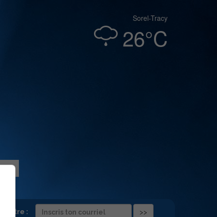
Sorel-Tracy
26°C
folettre :