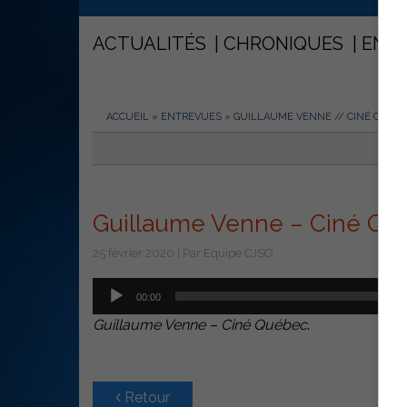
ACTUALITÉS
CHRONIQUES
ENT
ACCUEIL
»
ENTREVUES
»
GUILLAUME VENNE // CINÉ QUÉB
Guillaume Venne – Ciné Qu
25 février 2020 | Par Équipe CJSO
Lecteur
00:00
audio
Guillaume Venne – Ciné Québec
.
Retour