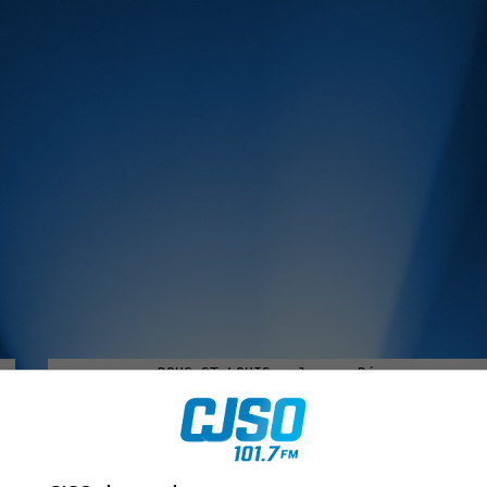
MUSIQUE :
rien manquer à Sorel-Tracy et la région, abonne-toi à notre in