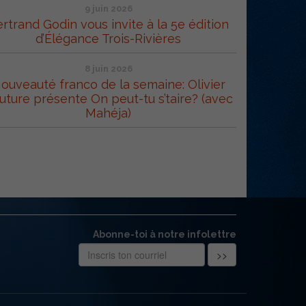
9 juin 2026
rtrand Godin vous invite à la 5e édition
d’Élégance Trois-Rivières
8 juin 2026
ouveauté franco de la semaine: Olivier
uture présente On peut-tu s’taire? (avec
Mahéja)
Abonne-toi à notre infolettre