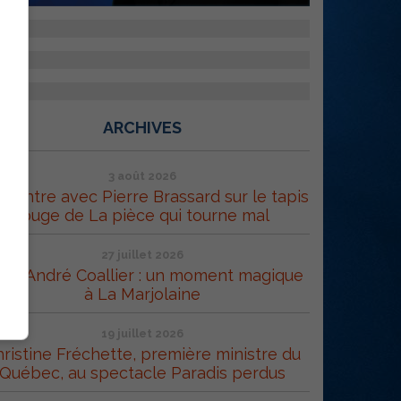
ARCHIVES
3 août 2026
contre avec Pierre Brassard sur le tapis
rouge de La pièce qui tourne mal
27 juillet 2026
rc-André Coallier : un moment magique
à La Marjolaine
19 juillet 2026
ristine Fréchette, première ministre du
Québec, au spectacle Paradis perdus