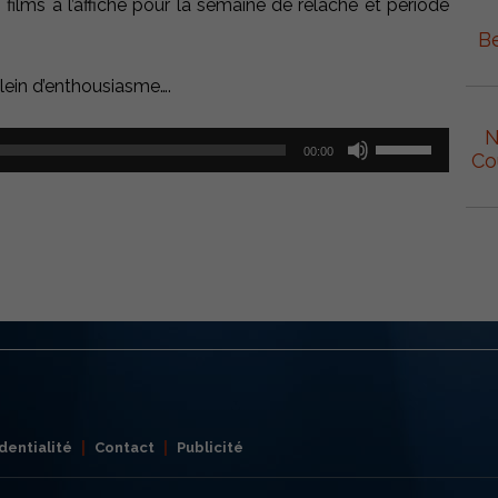
lms à l’affiche pour la semaine de relâche et période
Be
lein d’enthousiasme….
N
Utilisez
00:00
Co
les
flèches
haut/bas
pour
augmenter
ou
diminuer
le
volume.
dentialité
Contact
Publicité