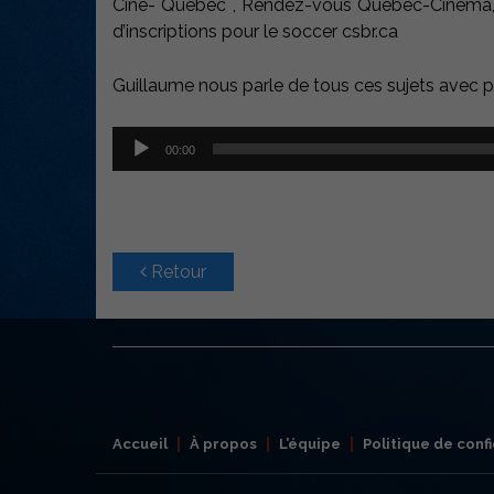
Ciné- Québec , Rendez-vous Québec-Cinéma, fi
d’inscriptions pour le soccer csbr.ca
Guillaume nous parle de tous ces sujets avec p
Lecteur
00:00
audio
Retour
Accueil
À propos
L’équipe
Politique de confi