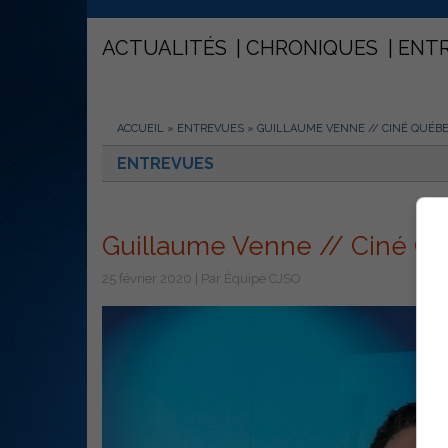
ACTUALITÉS
CHRONIQUES
ENT
ACCUEIL
»
ENTREVUES
»
GUILLAUME VENNE // CINÉ QUÉB
ENTREVUES
Guillaume Venne // Ciné Q
25 février 2020 | Par Équipe CJSO