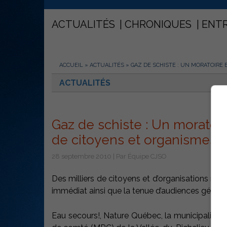
ACTUALITÉS
CHRONIQUES
ENT
ACCUEIL
»
ACTUALITÉS
»
GAZ DE SCHISTE : UN MORATOIRE
ACTUALITÉS
Gaz de schiste : Un moratoi
de citoyens et organismes
28 septembre 2010 | Par Équipe CJSO
Des milliers de citoyens et d’organisations ré
immédiat ainsi que la tenue d’audiences génériq
Eau secours!, Nature Québec, la municipalité de