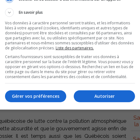
Pierre-de-Saurel, de Bécancour et de Nicolet-Yamaska,
Maskoutains, de Lajmmerais, les élus de Saint-Mathias,
En savoir plus
nsommateurs, MCN21, Mobilisation Gaz de Schiste, les
 le Regroupement national des conseils régionaux de
Vos données à caractère personnel seront traitées, et les informations
liées à votre appareil (cookies, identifiants uniques et autres types de
seils régionaux de l’environnement de la Montérégie,
données) pourront être stockées et consultées par 66 partenaires, ainsi
ches, le Regroupement des organisations de bassins
que partagées avec lui, ou utilisées spécifiquement par ce site. Nos
partenaires et nous-mêmes sommes susceptibles d'utiliser des données
ens pour la protection de l’environnement Maskoutain,
de géolocalisation précises.
Liste des partenaires.
Certains fournisseurs sont susceptibles de traiter vos données à
autres, demandent un moratoire sur l’exploration et
caractère personnel sur la base de l'intérêt légitime. Vous pouvez vous y
opposer en gérant vos options ci-dessous. Recherchez un lien en bas de
S
cette page ou dans le menu du site pour gérer ou retirer votre
consentement dans les paramètres des cookies et de confidentialité.
ng, réalisé entre le 20 et le 23 septembre et rendu
uébécois pensent que le gouvernement fait passer les
Gérer vos préférences
Autoriser
Con
la population alors que seulement 4% des sondés jugent
la population devant ceux de l’industrie. .
Sa
 québécoise de lutte contre la pollution atmosphérique
la
ette absurdité et que le gouvernement agisse enfin de
ssier. Il est temps aussi que les Québécois soient
Sa