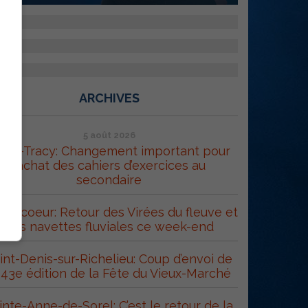
ARCHIVES
5 août 2026
orel-Tracy: Changement important pour
l’achat des cahiers d’exercices au
secondaire
trecoeur: Retour des Virées du fleuve et
des navettes fluviales ce week-end
int-Denis-sur-Richelieu: Coup d’envoi de
 43e édition de la Fête du Vieux-Marché
inte-Anne-de-Sorel: C’est le retour de la