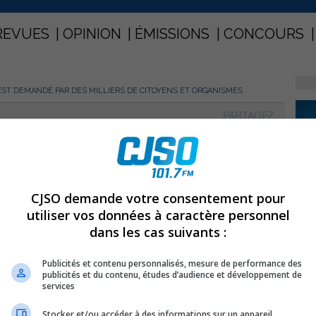
REVUES
OPINION
ÉMISSIONS
CONCOURS
 EST DEMANDÉ PAR DES MILLIERS DE CITOYENS ET ORGANISMES
PARTAGEZ
re est demandé par des milliers
CJSO demande votre consentement pour
utiliser vos données à caractère personnel
dans les cas suivants :
clament maintenant haut et fort un moratoire complet et
Publicités et contenu personnalisés, mesure de performance des
ues sur les gaz de schiste.
publicités et du contenu, études d’audience et développement de
services
 Saint-Marc-sur-Richelieu, les municipalités régionales
Stocker et/ou accéder à des informations sur un appareil