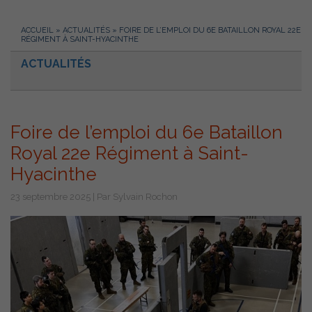
ACCUEIL
»
ACTUALITÉS
»
FOIRE DE L’EMPLOI DU 6E BATAILLON ROYAL 22E
RÉGIMENT À SAINT-HYACINTHE
ACTUALITÉS
Foire de l’emploi du 6e Bataillon
Royal 22e Régiment à Saint-
Hyacinthe
23 septembre 2025 | Par Sylvain Rochon