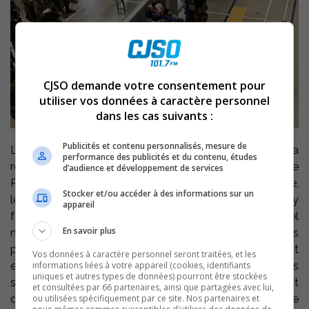
CJSO demande votre consentement pour
utiliser vos données à caractère personnel
dans les cas suivants :
Publicités et contenu personnalisés, mesure de
La population de Saint-Hyacinthe, Sorel-Tracy et la
performance des publicités et du contenu, études
région est invitée au manège du 6e Bataillon Royal 22e
d’audience et développement de services
Régiment de Saint-Hyacinthe, 2155, boul. Laframboise,
Stocker et/ou accéder à des informations sur un
le samedi 4 octobre, entre 10h et 16h. Elle pourra s’y
appareil
familiariser avec la profession des armes et le matériel
En savoir plus
militaire. Les visiteurs pourront participer à plusieurs
plateaux et activités. Des démonstrations seront
Vos données à caractère personnel seront traitées, et les
effectuées par l’équipe sur place et l’essai d’équipements
informations liées à votre appareil (cookies, identifiants
uniques et autres types de données) pourront être stockées
sera possible. Les plateaux de démonstration incluront
et consultées par 66 partenaires, ainsi que partagées avec lui,
de l’équipement utilisé lors des exercices hivernaux, de
ou utilisées spécifiquement par ce site. Nos partenaires et