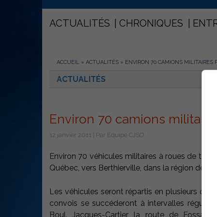
ACTUALITÉS
CHRONIQUES
ENT
ACCUEIL
»
ACTUALITÉS
»
ENVIRON 70 CAMIONS MILITAIRES 
ACTUALITÉS
Environ 70 camions militaire
12 janvier 2011 | Par Équipe CJSO
Environ 70 véhicules militaires à roues de tout
Québec, vers Berthierville, dans la région de La
Les véhicules seront répartis en plusieurs co
convois se succéderont à intervalles réguliers
Boul. Jacques-Cartier, la route de Fossamba