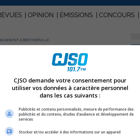
REVUES
OPINION
ÉMISSIONS
CONCOURS
PASSERONT À BERTHIERVILLE
PARTAGEZ
s passeront à Berthierville
CJSO demande votre consentement pour
utiliser vos données à caractère personnel
dans les cas suivants :
es sortes se déplaceront de Valcartier, dans la région de
naudière, demain 13 janvier.
Publicités et contenu personnalisés, mesure de performance des
publicités et du contenu, études d’audience et développement de
services
nvois composés de 6 à 10 véhicules chacun. Les 10 à 12
 et quitteront Valcartier, en empruntant tour à tour le
Stocker et/ou accéder à des informations sur un appareil
ult sud et l’autoroute 40 ouest. Ensuite, direction