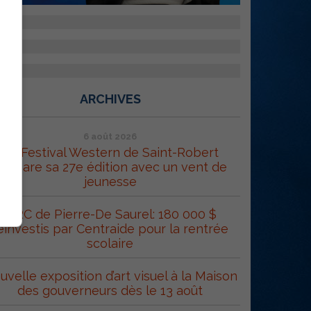
ARCHIVES
6 août 2026
Le Festival Western de Saint-Robert
répare sa 27e édition avec un vent de
jeunesse
MRC de Pierre-De Saurel: 180 000 $
éinvestis par Centraide pour la rentrée
scolaire
uvelle exposition d’art visuel à la Maison
des gouverneurs dès le 13 août