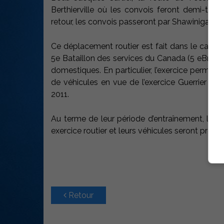
Berthierville où les convois feront demi-tour 
retour, les convois passeront par Shawinigan 
Ce déplacement routier est fait dans le cadre d
5e Bataillon des services du Canada (5 eBn S du
domestiques. En particulier, l’exercice permettr
de véhicules en vue de l’exercice Guerrier n
2011.
Au terme de leur période d’entraînement, les 
exercice routier et leurs véhicules seront prêts 
Retour