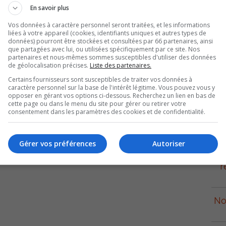
En savoir plus
dans la ville en prenant l’avenue Gilles-Villeneuve. Au
et Saint-Raymond.
Vos données à caractère personnel seront traitées, et les informations
liées à votre appareil (cookies, identifiants uniques et autres types de
données) pourront être stockées et consultées par 66 partenaires, ainsi
e l’exercice LOKI III et sert à entraîner le personnel du
que partagées avec lui, ou utilisées spécifiquement par ce site. Nos
partenaires et nous-mêmes sommes susceptibles d'utiliser des données
 C) à fournir les ressources requises lors de situations
de géolocalisation précises.
Liste des partenaires.
a au 5 e Bn S du C de faire une vérification de sa flotte
Certains fournisseurs sont susceptibles de traiter vos données à
ordique, un exercice majeur dans le Nord du Québec en
caractère personnel sur la base de l'intérêt légitime. Vous pouvez vous y
opposer en gérant vos options ci-dessous. Recherchez un lien en bas de
cette page ou dans le menu du site pour gérer ou retirer votre
consentement dans les paramètres des cookies et de confidentialité.
troupes du 5 e Bn S du C auront complété leur dernier
p
à être déployés.
Gérer vos préférences
Autoriser
r
No