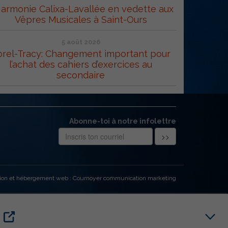
Harmonie Calixa-Lavallée en vedette aux
Vêpres Musicales à Saint-Ours
5 août 2026
orel-Tracy: Changement important pour
l’achat des cahiers d’exercices au
secondaire
Abonne-toi à notre infolettre
ion et hébergement web : Cournoyer communication marketing