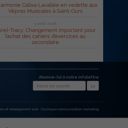
Harmonie Calixa-Lavallée en vedette aux
Vêpres Musicales à Saint-Ours
5 août 2026
orel-Tracy: Changement important pour
l’achat des cahiers d’exercices au
secondaire
Abonne-toi à notre infolettre
ion et hébergement web : Cournoyer communication marketing