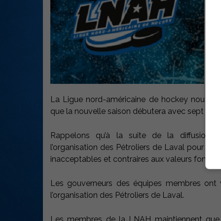
La Ligue nord-américaine de hockey nous inf
que la nouvelle saison débutera avec sept équi
Rappelons qu’à la suite de la diffusion
l’organisation des Pétroliers de Laval pour un
inacceptables et contraires aux valeurs fondam
Les gouverneurs des équipes membres ont vo
l’organisation des Pétroliers de Laval.
Les membres de la LNAH maintiennent que l