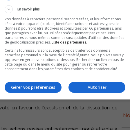
En savoir plus
Vos données à caractère personnel seront traitées, et les informations
liées à votre appareil (cookies, identifiants uniques et autres types de
données) pourront être stockées et consultées par 66 partenaires, ainsi
que partagées avec lui, ou utilisées spécifiquement par ce site. Nos
partenaires et nous-mêmes sommes susceptibles d'utiliser des données
de géolocalisation précises.
Liste des partenaires.
Certains fournisseurs sont susceptibles de traiter vos données à
caractère personnel sur la base de l'intérêt légitime. Vous pouvez vous y
orme, à la suite de son assemblée générale annuelle,
opposer en gérant vos options ci-dessous. Recherchez un lien en bas de
cette page ou dans le menu du site pour gérer ou retirer votre
pes.
consentement dans les paramètres des cookies et de confidentialité.
p
 d’images, la LNAH avait immédiatement suspendu
e durée indéterminée, dénonçant alors des gestes jugés
Gérer vos préférences
Autoriser
entales de la ligue.
r
té en faveur de l’expulsion et de la dissolution de
No
es actions posées ont notamment porté atteinte à