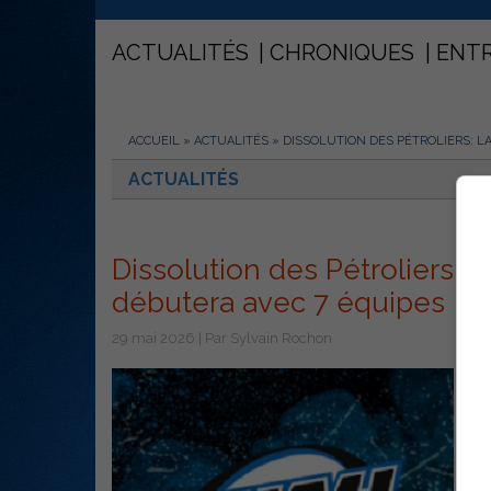
ACTUALITÉS
CHRONIQUES
ENT
ACCUEIL
»
ACTUALITÉS
»
DISSOLUTION DES PÉTROLIERS: L
ACTUALITÉS
Dissolution des Pétroliers: 
débutera avec 7 équipes
29 mai 2026 | Par Sylvain Rochon