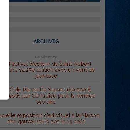
ARCHIVES
6 août 2026
Le Festival Western de Saint-Robert
répare sa 27e édition avec un vent de
jeunesse
MRC de Pierre-De Saurel: 180 000 $
éinvestis par Centraide pour la rentrée
scolaire
uvelle exposition d’art visuel à la Maison
des gouverneurs dès le 13 août