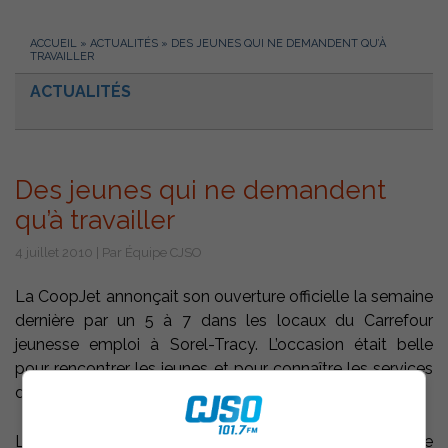
ACCUEIL
»
ACTUALITÉS
»
DES JEUNES QUI NE DEMANDENT QU’À
TRAVAILLER
ACTUALITÉS
Des jeunes qui ne demandent
qu’à travailler
4 juillet 2010 | Par Équipe CJSO
La CoopJet annonçait son ouverture officielle la semaine
dernière par un 5 à 7 dans les locaux du Carrefour
jeunesse emploi à Sorel-Tracy. L’occasion était belle
pour rencontrer les jeunes et pour connaître les services
de la CoopJet.
Les jeunes coopérants veulent rendre leur entreprise