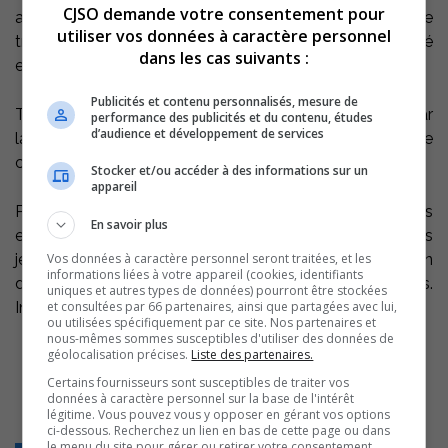
CJSO demande votre consentement pour
active et dynamique ouverte sur les expériences de
utiliser vos données à caractère personnel
travail qui leur apporteront l’autonomie, la responsabilité
dans les cas suivants :
et l’engagement.
Publicités et contenu personnalisés, mesure de
Tous ces jeunes méritent d’être connus et reconnus par
performance des publicités et du contenu, études
d’audience et développement de services
la communauté. L’avenir passe par eux…il faut leur faire
confiance. Informations : 450 743-1441, poste 215.
Stocker et/ou accéder à des informations sur un
appareil
Par ailleurs une autre coopérative jeunesse de services
En savoir plus
est active depuis six ans du côté de Saint-Ours. Les
Vos données à caractère personnel seront traitées, et les
jeunes sont disponibles pour vous aider à réaliser plein
informations liées à votre appareil (cookies, identifiants
de travaux qui développeront leurs aptitudes.
uniques et autres types de données) pourront être stockées
et consultées par 66 partenaires, ainsi que partagées avec lui,
Informations : 450 785-2881.
ou utilisées spécifiquement par ce site. Nos partenaires et
nous-mêmes sommes susceptibles d'utiliser des données de
géolocalisation précises.
Liste des partenaires.
Certains fournisseurs sont susceptibles de traiter vos
données à caractère personnel sur la base de l'intérêt
légitime. Vous pouvez vous y opposer en gérant vos options
ci-dessous. Recherchez un lien en bas de cette page ou dans
le menu du site pour gérer ou retirer votre consentement