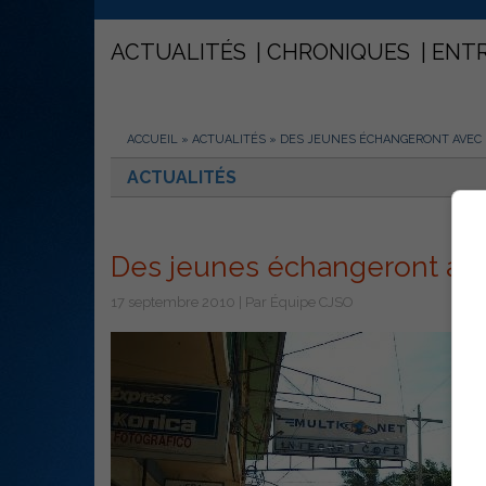
ACTUALITÉS
CHRONIQUES
ENT
ACCUEIL
»
ACTUALITÉS
»
DES JEUNES ÉCHANGERONT AVEC
ACTUALITÉS
Des jeunes échangeront av
17 septembre 2010 | Par Équipe CJSO