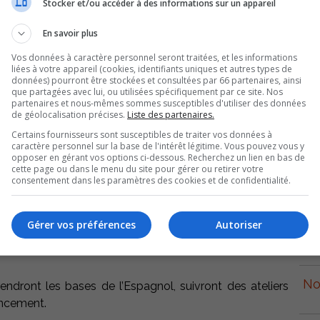
Stocker et/ou accéder à des informations sur un appareil
En savoir plus
Vos données à caractère personnel seront traitées, et les informations
liées à votre appareil (cookies, identifiants uniques et autres types de
données) pourront être stockées et consultées par 66 partenaires, ainsi
que partagées avec lui, ou utilisées spécifiquement par ce site. Nos
partenaires et nous-mêmes sommes susceptibles d'utiliser des données
de géolocalisation précises.
Liste des partenaires.
Certains fournisseurs sont susceptibles de traiter vos données à
caractère personnel sur la base de l'intérêt légitime. Vous pouvez vous y
opposer en gérant vos options ci-dessous. Recherchez un lien en bas de
une rencontre d’information sur un voyage d’échange
cette page ou dans le menu du site pour gérer ou retirer votre
p
consentement dans les paramètres des cookies et de confidentialité.
s ses locaux du chemin des patriotes.
é de se rendre au Honduras, pour aider des jeunes de là-
Gérer vos préférences
Autoriser
nt leurs services aux complexes touristiques et verront
r
No
rendront les bases de l’Espagnol, suivront des ateliers
nancement.