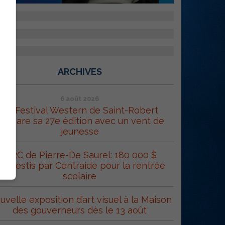
ARCHIVES
6 août 2026
Le Festival Western de Saint-Robert
répare sa 27e édition avec un vent de
jeunesse
MRC de Pierre-De Saurel: 180 000 $
éinvestis par Centraide pour la rentrée
scolaire
uvelle exposition d’art visuel à la Maison
des gouverneurs dès le 13 août