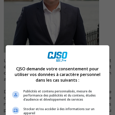
Le conseil d’administration de Développement
économique Pierre-De Saurel (DÉPS) annonce le départ
CJSO demande votre consentement pour
de son directeur général, David Plasse, dont la démission
utiliser vos données à caractère personnel
a été officiellement reçue le lundi 8 septembre.
dans les cas suivants :
Publicités et contenu personnalisés, mesure de
Dans un bref communiqué émis par DÉPS, la présidente
performance des publicités et du contenu, études
du CA, Chantal Cimon, souhaite à monsieur Plasse « le
d’audience et développement de services
meilleur succès dans ses nouveaux projets
Stocker et/ou accéder à des informations sur un
professionnels. » Elle souligne « son engagement au
appareil