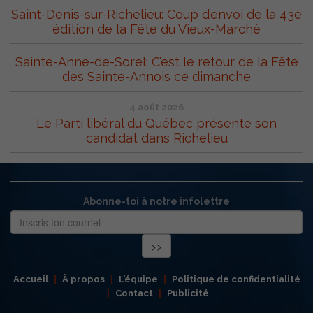
Saint-Denis-sur-Richelieu: Coup d’envoi de la 43e
édition de la Fête du Vieux-Marché
Sainte-Anne-de-Sorel: C’est le retour de la Fête
des Sainte-Annois ce dimanche
4 août 2026
Le Parti libéral du Québec présente son
candidat dans Richelieu
Abonne-toi à notre infolettre
Accueil
À propos
L’équipe
Politique de confidentialité
Contact
Publicité