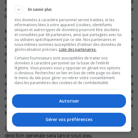
cours des dernières années et le vent de positivisme qu’il
a su insuffler au développement de notre économie
En savoir plus
locale. »
Vos données à caractère personnel seront traitées, et les
informations liées à votre appareil (cookies, identifiants
uniques et autres types de données) pourront être stockées
Madame Cimon rassure les partenaires et les entreprises
et consultées par 66 partenaires, ainsi que partagées avec lui,
de la région : « Le départ du directeur général n’affecte
ou utilisées spécifiquement par ce site. Nos partenaires et
nous-mêmes sommes susceptibles d'utiliser des données de
en rien la qualité des services offerts. Les collaborations
géolocalisation précises.
Liste des partenaires.
en cours se poursuivent normalement avec nos
Certains fournisseurs sont susceptibles de traiter vos
différents partenaires. »
données à caractère personnel sur la base de l'intérêt
légitime. Vous pouvez vous y opposer en gérant vos options
ci-dessous. Recherchez un lien en bas de cette page ou dans
Elle ajoute que « plusieurs projets d’affaires ont vu le jour
le menu du site pour gérer ou retirer votre consentement
dans les paramètres des cookies et de confidentialité.
au cours des deux dernières années, dont certains se
concrétisent déjà par l’implantation d’usines dans la
région. Notre priorité demeure d’accompagner nos
Autoriser
entreprises dans les défis qu’elles rencontrent » d’affirmer
Mme Cimon.
Gérer vos préférences
Le processus de recrutement pour pourvoir le poste de
direction générale sera lancé sous peu.