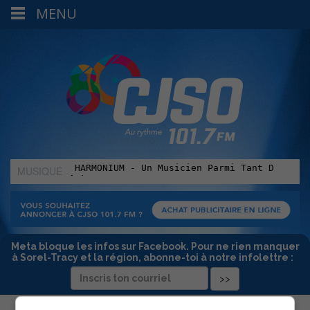
MENU
MUSIQUE
:
Meta bloque les infos sur Facebook. Pour ne rien manquer
à Sorel-Tracy et la région, abonne-toi à notre infolettre :