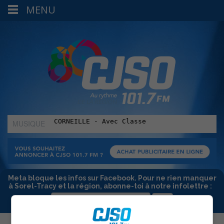
MENU
MUSIQUE
:
Meta bloque les infos sur Facebook. Pour ne rien manquer
à Sorel-Tracy et la région, abonne-toi à notre infolettre :