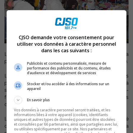
CJSO demande votre consentement pour
utiliser vos données à caractère personnel
dans les cas suivants :
Le carrefour naissance-famille tient depuis hier sa
période d’inscription pour l’activité les trésors de Taquine.
Publicités et contenu personnalisés, mesure de
performance des publicités et du contenu, études
d’audience et développement de services
Les parents désireux de profiter de ce marché aux puces
pour vendre leurs vêtements d’enfants sont invités à
Stocker et/ou accéder à des informations sur un
appareil
s’inscrire en communiquant avec le Carrefour naissance-
famille. L’inscription, au coût de 5$ donne 125 étiquettes
En savoir plus
de vente.
Vos données à caractère personnel seront traitées, et les
informations liées à votre appareil (cookies, identifiants
Le Carrefour retiendra 20% des profits lors de l’activité
uniques et autres types de données) pourront être stockées
et consultées par 66 partenaires, ainsi que partagées avec lui,
qui se tiendra le samedi, 25 septembre prochain, à la
ou utilisées spécifiquement par ce site. Nos partenaires et