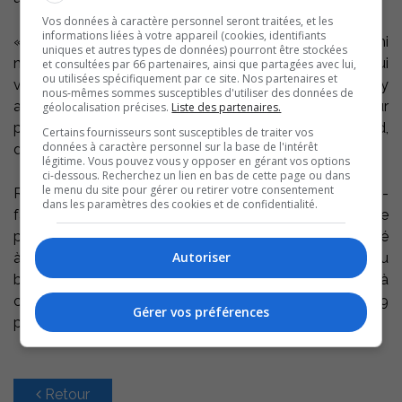
Vos données à caractère personnel seront traitées, et les
informations liées à votre appareil (cookies, identifiants
« Nous sommes privilégiées de pouvoir compter parmi
uniques et autres types de données) pourront être stockées
nous ces bénévoles. Ce sont des personnes de cœur qui
et consultées par 66 partenaires, ainsi que partagées avec lui,
ou utilisées spécifiquement par ce site. Nos partenaires et
viennent soutenir les familles de la région de Sorel-Tracy
nous-mêmes sommes susceptibles d'utiliser des données de
ainsi que l’équipe du Carrefour naissance-famille. Leur
géolocalisation précises.
Liste des partenaires.
présence fait une différence! » a noté Julie Naud,
Certains fournisseurs sont susceptibles de traiter vos
données à caractère personnel sur la base de l'intérêt
directrice générale.
légitime. Vous pouvez vous y opposer en gérant vos options
ci-dessous. Recherchez un lien en bas de cette page ou dans
le menu du site pour gérer ou retirer votre consentement
Rappelons que la mission du Carrefour naissance-
dans les paramètres des cookies et de confidentialité.
famille est de soutenir le développement du rôle
parental et d’accompagner les familles de la périnatalité
Autoriser
à l’adolescence. Les personnes désirant faire du
bénévolat auprès de l’organisme sont invitées à
contacter Mme Dominique Verrette au 450-743-0359
Gérer vos préférences
poste 21.
Retour