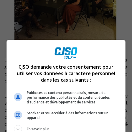
Le Carrefour naissance-famille ne pourrait pas offrir ses
CJSO demande votre consentement pour
services à la population sans les nombreux bénévoles
utiliser vos données à caractère personnel
qui contribuent à son bon fonctionnement tout au long
dans les cas suivants :
de l’année.
Publicités et contenu personnalisés, mesure de
L’organisme a tenu, à leur intention, le 2 décembre, une
performance des publicités et du contenu, études
d’audience et développement de services
soirée de reconnaissance. Parmi les 25 invités, figuraient
des membres du conseil d’administration, des bénévoles
Stocker et/ou accéder à des informations sur un
de la halte-garderie, des employés de l’organisme ainsi
appareil
que des membres du comité organisateur du Marché
En savoir plus
aux puces les Trésors de Taquine.