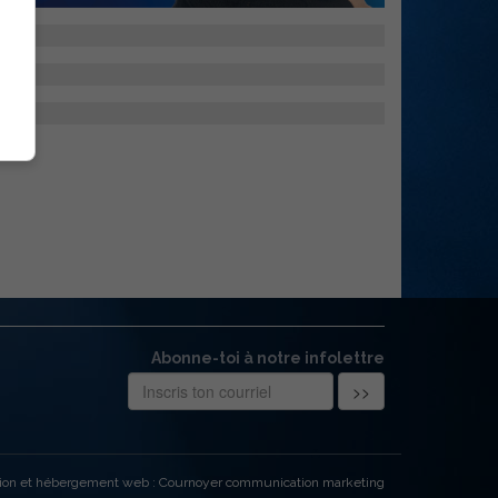
Abonne-toi à notre infolettre
ion et hébergement web : Cournoyer communication marketing