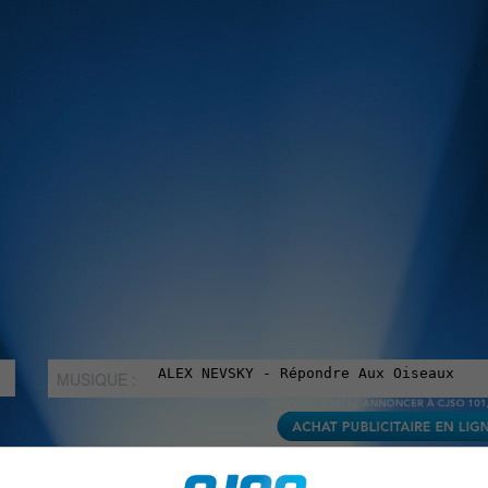
MUSIQUE :
rien manquer à Sorel-Tracy et la région, abonne-toi à notre in