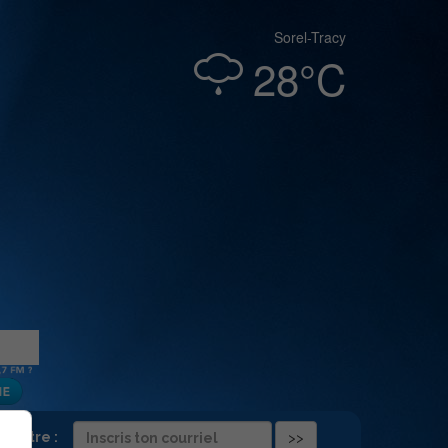
Sorel-Tracy
28°C
folettre :