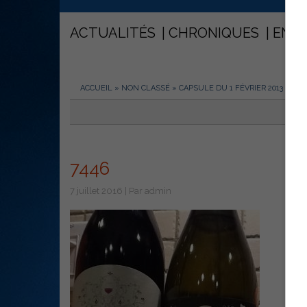
ACTUALITÉS
CHRONIQUES
ENT
ACCUEIL
»
NON CLASSÉ
»
CAPSULE DU 1 FÉVRIER 2013
»
744
7446
7 juillet 2016 | Par admin