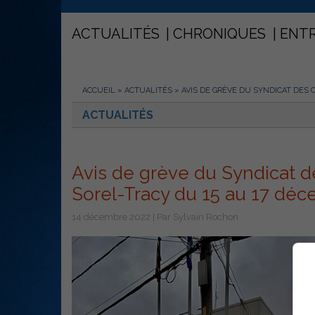
ACTUALITÉS
CHRONIQUES
ENT
ACCUEIL
»
ACTUALITÉS
»
AVIS DE GRÈVE DU SYNDICAT DES 
ACTUALITÉS
Avis de grève du Syndicat de
Sorel-Tracy du 15 au 17 dé
14 décembre 2022 | Par Sylvain Rochon