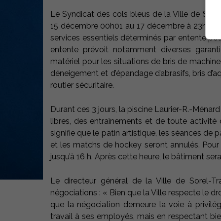
Le Syndicat des cols bleus de la Ville de Sor
15 décembre 00h01 au 17 décembre à 23h59. Le T
services essentiels déterminés par entente pour
entente prévoit notamment diverses garant
matériel pour les situations de bris de machine
déneigement et d’épandage d’abrasifs, bris d’a
routier sécuritaire.
Durant ces 3 jours, la piscine Laurier-R.-Ménar
libres, des entraînements et de toute activité 
signifie que le patin artistique, les séances de
et les matchs de hockey seront annulés. Pour sa
jusqu’à 16 h. Après cette heure, le bâtiment ser
Le directeur général de la Ville de Sorel-Tra
négociations : « Bien que la Ville respecte le 
que la négociation demeure la voie à privilégi
travail à ses employés, mais en respectant b