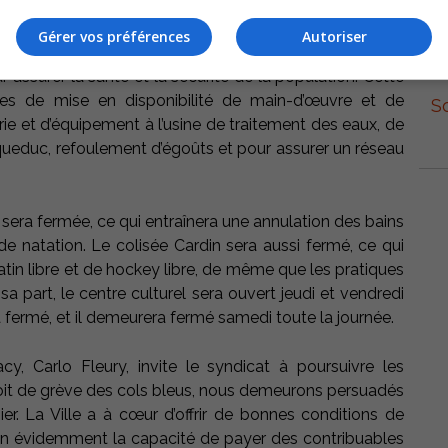
L’
el-Tracy donne avis d’une grève à durée déterminée du
Gérer vos préférences
Autoriser
ribunal administratif du travail a jugé suffisants les
 assurer la santé et la sécurité de la population. Cette
ies de mise en disponibilité de main-d’œuvre et de
S
rie et d’équipement à l’usine de traitement des eaux, de
queduc, refoulement d’égoûts et pour assurer un réseau
d sera fermée, ce qui entraînera une annulation des bains
de natation. Le colisée Cardin sera aussi fermé, ce qui
 patin libre et de hockey libre, de même que les pratiques
 part, le centre culturel sera ouvert jeudi et vendredi
a fermé, et il demeurera fermé samedi toute la journée.
cy, Carlo Fleury, invite le syndicat à poursuivre les
droit de grève des cols bleus, nous demeurons persuadés
er. La Ville a à cœur d’offrir de bonnes conditions de
ien évidemment la capacité de payer des contribuables