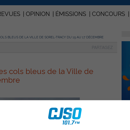
REVUES
OPINION
ÉMISSIONS
CONCOURS
COLS BLEUS DE LA VILLE DE SOREL-TRACY DU 15 AU 17 DÉCEMBRE
PARTAGEZ
s cols bleus de la Ville de
cembre