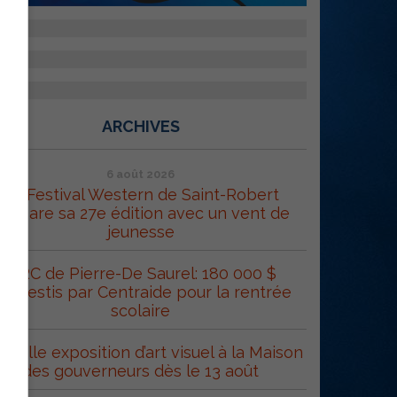
ARCHIVES
6 août 2026
Le Festival Western de Saint-Robert
répare sa 27e édition avec un vent de
jeunesse
MRC de Pierre-De Saurel: 180 000 $
éinvestis par Centraide pour la rentrée
scolaire
uvelle exposition d’art visuel à la Maison
des gouverneurs dès le 13 août