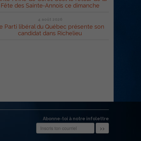
Fête des Sainte-Annois ce dimanche
4 août 2026
e Parti libéral du Québec présente son
candidat dans Richelieu
Abonne-toi à notre infolettre