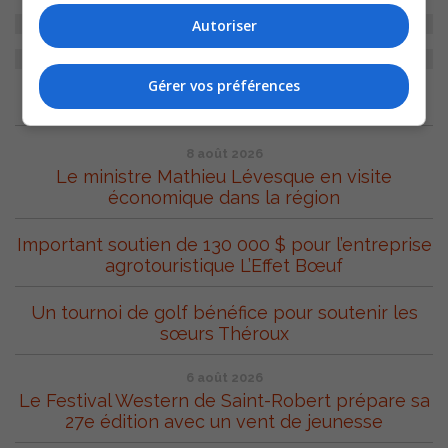
Autoriser
Gérer vos préférences
ARCHIVES
8 août 2026
Le ministre Mathieu Lévesque en visite
économique dans la région
Important soutien de 130 000 $ pour l’entreprise
agrotouristique L’Effet Bœuf
Un tournoi de golf bénéfice pour soutenir les
sœurs Théroux
6 août 2026
Le Festival Western de Saint-Robert prépare sa
27e édition avec un vent de jeunesse