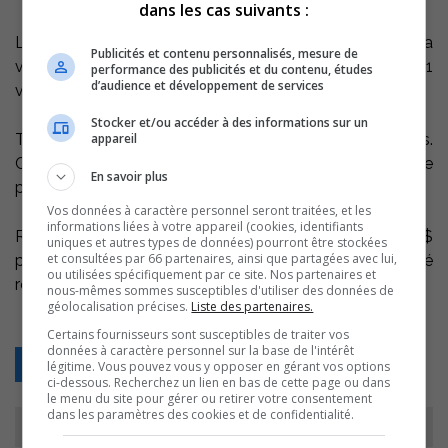
dans les cas suivants :
Le top 3, à ce jour, est occupé par une Josianne, dont la
Publicités et contenu personnalisés, mesure de
vidéo a été vue 10 823 fois, une Geneviève avec 10 611
performance des publicités et du contenu, études
d’audience et développement de services
visionnements et un Alfred, 8 275 visionnements.
Stocker et/ou accéder à des informations sur un
appareil
Trois finalistes seront choisis par un jury de 7 personnes.
Ces 3 finalistes devront produire une vidéo par semaine
En savoir plus
pendant les 3 prochaines semaines.
Vos données à caractère personnel seront traitées, et les
informations liées à votre appareil (cookies, identifiants
Rappelons que le gagnant du concours recevra 40 000$
uniques et autres types de données) pourront être stockées
et consultées par 66 partenaires, ainsi que partagées avec lui,
pour être le reporteur blogueur officiel de la Fierté
ou utilisées spécifiquement par ce site. Nos partenaires et
régionale cet été.
nous-mêmes sommes susceptibles d'utiliser des données de
géolocalisation précises.
Liste des partenaires.
Certains fournisseurs sont susceptibles de traiter vos
données à caractère personnel sur la base de l'intérêt
Retour
légitime. Vous pouvez vous y opposer en gérant vos options
ci-dessous. Recherchez un lien en bas de cette page ou dans
le menu du site pour gérer ou retirer votre consentement
dans les paramètres des cookies et de confidentialité.