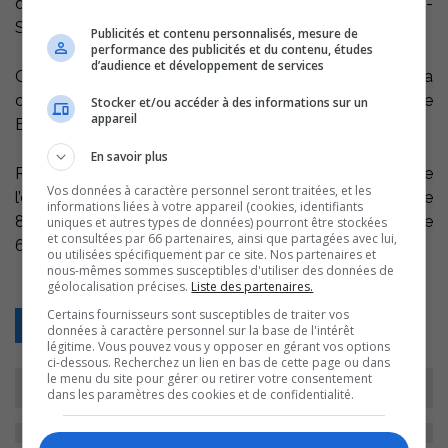
d’importants travaux d’infrastructure à Saint-Joseph-de-
Sorel.
Publicités et contenu personnalisés, mesure de
performance des publicités et du contenu, études
d’audience et développement de services
Grâce au PRECO, Saint-Joseph-de-Sorel pourra
consolider ses conduites d’eau notamment sur la rue
Stocker et/ou accéder à des informations sur un
appareil
Béatrice.
En savoir plus
Rappelons que le réseau de conduites souterraines de
Vos données à caractère personnel seront traitées, et les
l’ensemble des municipalités du Québec couvre plus de
informations liées à votre appareil (cookies, identifiants
80 000 kilomètres et que sa valeur est estimée à plus de
uniques et autres types de données) pourront être stockées
et consultées par 66 partenaires, ainsi que partagées avec lui,
60 milliards de dollars.
ou utilisées spécifiquement par ce site. Nos partenaires et
nous-mêmes sommes susceptibles d'utiliser des données de
géolocalisation précises.
Liste des partenaires.
Certains fournisseurs sont susceptibles de traiter vos
Retour
données à caractère personnel sur la base de l'intérêt
légitime. Vous pouvez vous y opposer en gérant vos options
ci-dessous. Recherchez un lien en bas de cette page ou dans
le menu du site pour gérer ou retirer votre consentement
dans les paramètres des cookies et de confidentialité.