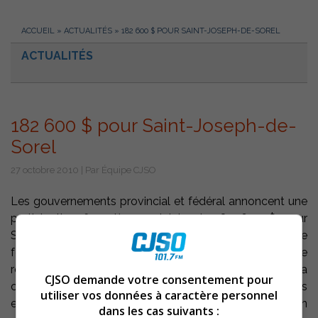
ACCUEIL
»
ACTUALITÉS
»
182 600 $ POUR SAINT-JOSEPH-DE-SOREL
ACTUALITÉS
182 600 $ pour Saint-Joseph-de-
Sorel
27 octobre 2010 | Par Équipe CJSO
Les gouvernements provincial et fédéral annoncent une
participation financière conjointe de 182 600 $ pour
Saint-Joseph-de-Sorel, dans le cadre de l’entente
fédérale-provinciale relative au Programme de
renouvellement des conduites (PRECO). Avec la
CJSO demande votre consentement pour
contribution de la ville, ce sont des investissements
utiliser vos données à caractère personnel
estimés à 273 900 $ qui permettront la réalisation
dans les cas suivants :