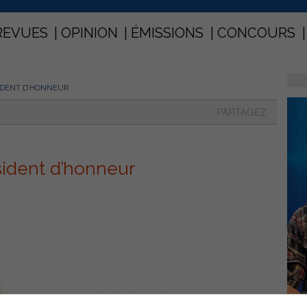
REVUES
OPINION
ÉMISSIONS
CONCOURS
SIDENT D’HONNEUR
PARTAGEZ
sident d’honneur