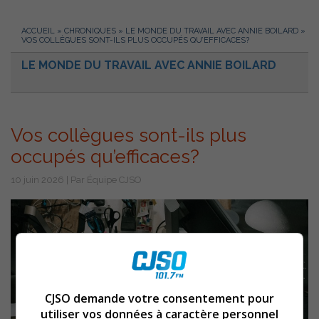
ACCUEIL
»
CHRONIQUES
»
LE MONDE DU TRAVAIL AVEC ANNIE BOILARD
»
VOS COLLÈGUES SONT-ILS PLUS OCCUPÉS QU’EFFICACES?
LE MONDE DU TRAVAIL AVEC ANNIE BOILARD
Vos collègues sont-ils plus
occupés qu’efficaces?
10 juin 2026 | Par Équipe CJSO
CJSO demande votre consentement pour
utiliser vos données à caractère personnel