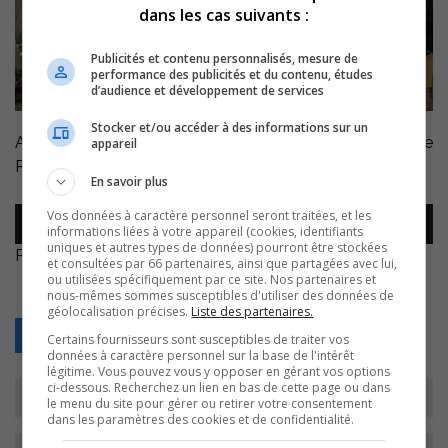
dans les cas suivants :
Publicités et contenu personnalisés, mesure de
performance des publicités et du contenu, études
d’audience et développement de services
Stocker et/ou accéder à des informations sur un
Avec Annie Boilard, présidente Annie
appareil
RH.
https://www.reseau-annie.ca/formation/
En savoir plus
Lecteur
Vos données à caractère personnel seront traitées, et les
00:00
00:00
informations liées à votre appareil (cookies, identifiants
audio
uniques et autres types de données) pourront être stockées
Photo de
Robert Bye
sur
Unsplash
et consultées par 66 partenaires, ainsi que partagées avec lui,
ou utilisées spécifiquement par ce site. Nos partenaires et
nous-mêmes sommes susceptibles d'utiliser des données de
géolocalisation précises.
Liste des partenaires.
Retour
Certains fournisseurs sont susceptibles de traiter vos
données à caractère personnel sur la base de l'intérêt
légitime. Vous pouvez vous y opposer en gérant vos options
ci-dessous. Recherchez un lien en bas de cette page ou dans
le menu du site pour gérer ou retirer votre consentement
dans les paramètres des cookies et de confidentialité.