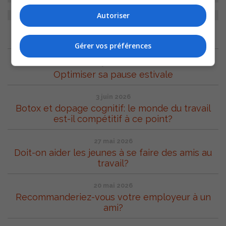
Autoriser
ARCHIVES
Gérer vos préférences
17 juin 2026
Optimiser sa pause estivale
3 juin 2026
Botox et dopage cognitif: le monde du travail
est-il compétitif à ce point?
27 mai 2026
Doit-on aider les jeunes à se faire des amis au
travail?
20 mai 2026
Recommanderiez-vous votre employeur à un
ami?