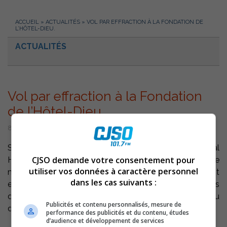
ACCUEIL
»
ACTUALITÉS
»
VOL PAR EFFRACTION À LA FONDATION DE
L’HÔTEL-DIEU.
ACTUALITÉS
Vol par effraction à la Fondation
de l’Hôtel-Dieu.
8 décembre 2004 | Par Équipe CJSO
Sorel-Tracy – Les locaux de la Fondation de l’Hôpital
CJSO demande votre consentement pour
Hôtel-Dieu de Sorel ont été visités durant la nuit de
utiliser vos données à caractère personnel
mardi à mercredi par des voleurs. Les malfaiteurs sont
dans les cas suivants :
entrés par effraction par une fenêtre et se sont emparés
de plusieurs chèques, heureusement il y avait très peu
Publicités et contenu personnalisés, mesure de
d’argent comptant dans les locaux.
performance des publicités et du contenu, études
d’audience et développement de services