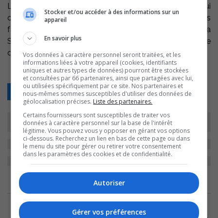
La direction de la Fondation demandent aux gens qui
Stocker et/ou accéder à des informations sur un
ont fait des chèques entre le 3 et le 7 décembre de les
appareil
faire annulés et d’entrer en contact avec la Fondation. La
En savoir plus
Sureté du Québec Bas-Richelieu poursuit son enquête
dans cette affaire.
Vos données à caractère personnel seront traitées, et les
informations liées à votre appareil (cookies, identifiants
uniques et autres types de données) pourront être stockées
et consultées par 66 partenaires, ainsi que partagées avec lui,
ou utilisées spécifiquement par ce site. Nos partenaires et
Retour
nous-mêmes sommes susceptibles d'utiliser des données de
géolocalisation précises.
Liste des partenaires.
Certains fournisseurs sont susceptibles de traiter vos
données à caractère personnel sur la base de l'intérêt
légitime. Vous pouvez vous y opposer en gérant vos options
ci-dessous. Recherchez un lien en bas de cette page ou dans
le menu du site pour gérer ou retirer votre consentement
dans les paramètres des cookies et de confidentialité.
ARCHIVES
Autoriser
10 août 2026
Gérer vos préférences