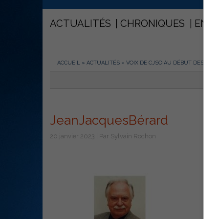
ACTUALITÉS
CHRONIQUES
ENT
ACCUEIL
»
ACTUALITÉS
»
VOIX DE CJSO AU DÉBUT DES ANN
JeanJacquesBérard
20 janvier 2023 | Par Sylvain Rochon