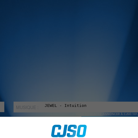
MUSIQUE :
rien manquer à Sorel-Tracy et la région, abonne-toi à notre in