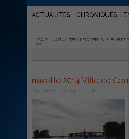
ACTUALITÉS
CHRONIQUES
ENT
ACCUEIL
»
ACTUALITÉS
»
LES VIRÉES DU FLEUVE DE RETOU
(22)
navette 2014 Ville de Contre
19 juillet 2016 | Par Journaliste CJSO