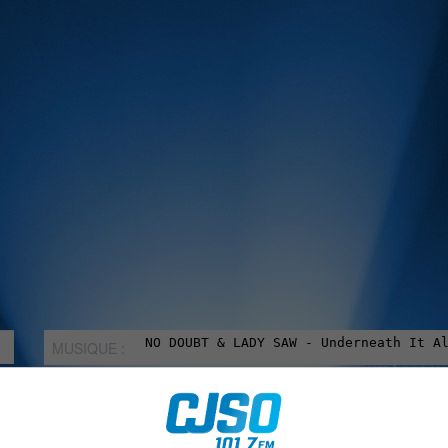
MUSIQUE :
rien manquer à Sorel-Tracy et la région, abonne-toi à notre in