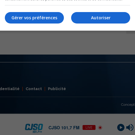
Gérer vos préférences
Autoriser
dentialité
Contact
Publicité
Concept
CJSO 101,7 FM
LIVE