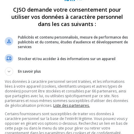
CJSO demande votre consentement pour
REVUES
OPINION
ÉMISSIONS
CONCOURS
utiliser vos données à caractère personnel
dans les cas suivants :
Publicités et contenu personnalisés, mesure de performance des
R DU 12 AU 21 AOÛT PROCHAIN
»
NAVETTE 2014 VILLE DE CONTRECOEUR
publicités et du contenu, études d’audience et développement de
services
PARTAGEZ
Stocker et/ou accéder à des informations sur un appareil
En savoir plus
coeur (22)
Vos données à caractère personnel seront traitées, et les informations
liées à votre appareil (cookies, identifiants uniques et autres types de
données) pourront être stockées et consultées par 66 partenaires, ainsi
que partagées avec lui, ou utilisées spécifiquement par ce site. Nos
partenaires et nous-mêmes sommes susceptibles d'utiliser des données
de géolocalisation précises.
Liste des partenaires.
Certains fournisseurs sont susceptibles de traiter vos données à
caractère personnel sur la base de l'intérêt légitime. Vous pouvez vous y
opposer en gérant vos options ci-dessous. Recherchez un lien en bas de
cette page ou dans le menu du site pour gérer ou retirer votre
consentement dans les paramètres des cookies et de confidentialité.