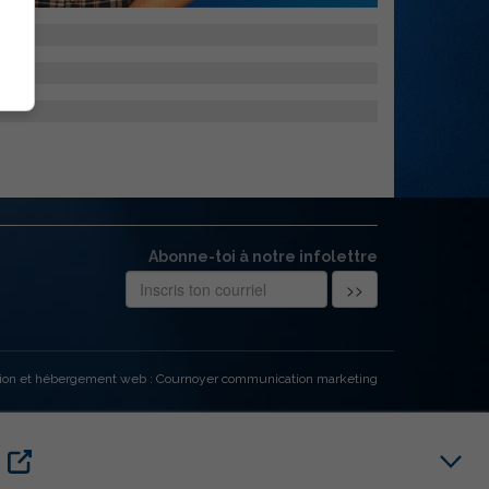
Abonne-toi à notre infolettre
ion et hébergement web : Cournoyer communication marketing