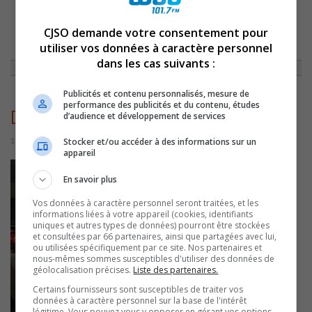
CJSO demande votre consentement pour
ACCUEIL
»
ACTUALITÉS
»
UNE VINGTAINE D’ÉTUDIANTS VIENNENT
ENTENDRE LES CANDIDATS À LA MAIRIE DE SOREL-TRACY
»
utiliser vos données à caractère personnel
DEBATAGEECST
dans les cas suivants :
Publicités et contenu personnalisés, mesure de
performance des publicités et du contenu, études
DebatAGEECST
d’audience et développement de services
10 novembre 2022 | Par Sylvain Rochon
Stocker et/ou accéder à des informations sur un
appareil
En savoir plus
Vos données à caractère personnel seront traitées, et les
informations liées à votre appareil (cookies, identifiants
uniques et autres types de données) pourront être stockées
et consultées par 66 partenaires, ainsi que partagées avec lui,
ou utilisées spécifiquement par ce site. Nos partenaires et
nous-mêmes sommes susceptibles d'utiliser des données de
géolocalisation précises.
Liste des partenaires.
Certains fournisseurs sont susceptibles de traiter vos
données à caractère personnel sur la base de l'intérêt
légitime. Vous pouvez vous y opposer en gérant vos options