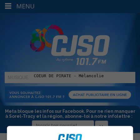
MENU
MUSIQUE
:
Meta bloque les infos sur Facebook. Pour ne rien manquer
à Sorel-Tracy et la région, abonne-toi à notre infolettre :