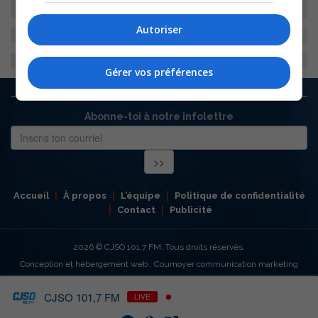
Autoriser
Gérer vos préférences
Abonne-toi à notre infolettre
Accueil
À propos
L’équipe
Politique de confidentialité
Contact
Publicité
2026
© CJSO 101,7 FM. Tous droits réservés.
Conception et hébergement web : Cournoyer communication marketing
CJSO 101,7 FM
LIVE