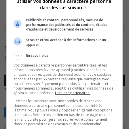
utiliser vos données à caractère personnel
dans les cas suivants :
ACCUEIL
»
ACTUALITÉS
»
LA VILLE DE SOREL-TRACY PROCÈDE À DES
NOMINATIONS AU SEIN DE SON COMITÉ DU PATRIMOINE
»
MARTIN
Publicités et contenu personnalisés, mesure de
LAJEUNESSE – COMITÉ DU PATRIMOINE – 20230119
performance des publicités et du contenu, études
d’audience et développement de services
Stocker et/ou accéder à des informations sur un
appareil
Martin Lajeunesse – Comité du
En savoir plus
patrimoine – 20230119
Vos données à caractère personnel seront traitées, et les
19 janvier 2023 | Par Sylvain Rochon
informations liées à votre appareil (cookies, identifiants
uniques et autres types de données) pourront être stockées
Lecteur
et consultées par 66 partenaires, ainsi que partagées avec lui,
00:00
00:00
audio
ou utilisées spécifiquement par ce site. Nos partenaires et
nous-mêmes sommes susceptibles d'utiliser des données de
Martin Lajeunesse – Comité du patrimoine – 20230119
.
géolocalisation précises.
Liste des partenaires.
Certains fournisseurs sont susceptibles de traiter vos
données à caractère personnel sur la base de l'intérêt
légitime. Vous pouvez vous y opposer en gérant vos options
Retour
ci-dessous. Recherchez un lien en bas de cette page ou dans
le menu du site pour gérer ou retirer votre consentement
dans les paramètres des cookies et de confidentialité.