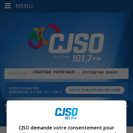
MENU
MUSIQUE
:
Meta bloque les infos sur Facebook. Pour ne rien manquer
à Sorel-Tracy et la région, abonne-toi à notre infolettre :
CJSO demande votre consentement pour