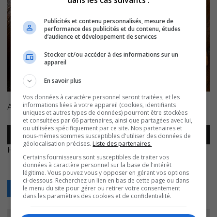
Publicités et contenu personnalisés, mesure de
performance des publicités et du contenu, études
d’audience et développement de services
Stocker et/ou accéder à des informations sur un
appareil
En savoir plus
Vos données à caractère personnel seront traitées, et les
informations liées à votre appareil (cookies, identifiants
Avec Catherine Paul, nutritionniste et sportive.
uniques et autres types de données) pourront être stockées
et consultées par 66 partenaires, ainsi que partagées avec lui,
ou utilisées spécifiquement par ce site. Nos partenaires et
Lecteur
nous-mêmes sommes susceptibles d'utiliser des données de
00:00
00:00
audio
géolocalisation précises.
Liste des partenaires.
Photo de
Mike Houser
sur
Unsplash
Certains fournisseurs sont susceptibles de traiter vos
données à caractère personnel sur la base de l'intérêt
légitime. Vous pouvez vous y opposer en gérant vos options
ci-dessous. Recherchez un lien en bas de cette page ou dans
le menu du site pour gérer ou retirer votre consentement
Retour
dans les paramètres des cookies et de confidentialité.