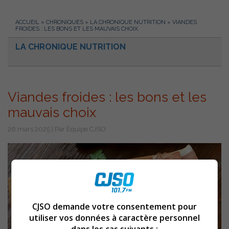
ACCUEIL
»
CHRONIQUES
»
LA CHRONIQUE NUTRITION
»
VIANDES
FROIDES : LES BONS ET LES MAUVAIS CHOIX
LA CHRONIQUE NUTRITION
Viandes froides : les bons et les
mauvais choix
26 mars 2025 | Par Équipe CJSO
CJSO demande votre consentement pour
utiliser vos données à caractère personnel
dans les cas suivants :