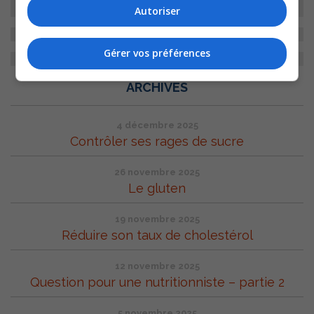
Autoriser
Gérer vos préférences
ARCHIVES
4 décembre 2025
Contrôler ses rages de sucre
26 novembre 2025
Le gluten
19 novembre 2025
Réduire son taux de cholestérol
12 novembre 2025
Question pour une nutritionniste – partie 2
5 novembre 2025