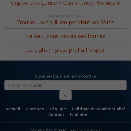
Grippe et urgence / Conférence Phobies-0
10 décembre 2025
Trouver un équilibre pendant les Fêtes
Le deuil sous toutes ses formes
Le Lightning est prêt à frapper
Abonne-toi à notre infolettre
Accueil
À propos
L’équipe
Politique de confidentialité
Contact
Publicité
2026
© CJSO 101,7 FM. Tous droits réservés.