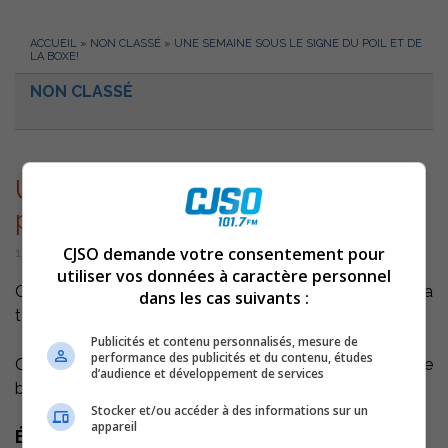
ACCUEIL
»
NON CLASSÉ
»
UNE SEMAINE SOUS LE SIGNE DU POIL ET DE
LA BOXE!
NON CLASSÉ
Une semaine sous le signe du
poil et de la boxe!
CJSO demande votre consentement pour
15 novembre 2013 | Par Équipe CJSO
utiliser vos données à caractère personnel
Cette semaine, à Un matin pas comme les autres, on a
dans les cas suivants :
taquiné notre collègue Jean Lemay et son Movember…
Publicités et contenu personnalisés, mesure de
performance des publicités et du contenu, études
On a également été nostalgique des vieux films de
d’audience et développement de services
boxe…
Stocker et/ou accéder à des informations sur un
appareil
Écoutez l'extrait audio