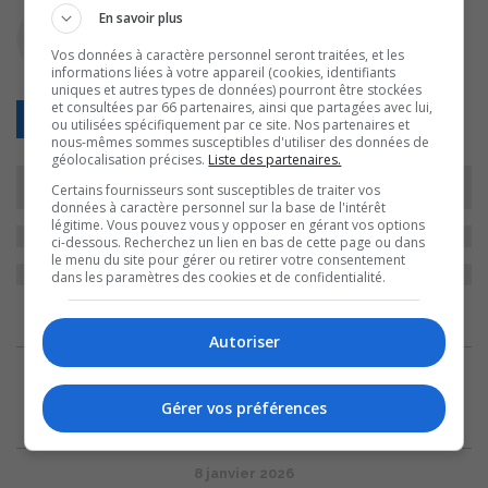
En savoir plus
Vos données à caractère personnel seront traitées, et les
informations liées à votre appareil (cookies, identifiants
uniques et autres types de données) pourront être stockées
et consultées par 66 partenaires, ainsi que partagées avec lui,
Retour
ou utilisées spécifiquement par ce site. Nos partenaires et
nous-mêmes sommes susceptibles d'utiliser des données de
géolocalisation précises.
Liste des partenaires.
Certains fournisseurs sont susceptibles de traiter vos
données à caractère personnel sur la base de l'intérêt
légitime. Vous pouvez vous y opposer en gérant vos options
ci-dessous. Recherchez un lien en bas de cette page ou dans
le menu du site pour gérer ou retirer votre consentement
dans les paramètres des cookies et de confidentialité.
ARCHIVES
Autoriser
12 mars 2026
En attente d’un rendez-vous chez le
Gérer vos préférences
dermatologue?
8 janvier 2026