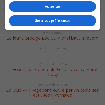
Autoriser
ARCHIVES
Gérer vos préférences
6 mars 2024
Le jeune prodige Léo St-Michel bat un record
10 décembre 2019
.
27 novembre 2019
La Boucle du Grand défi Pierre Lavoie à Sorel-
Tracy
26 novembre 2019
Le Club VTT Vagabond ouvre par un défilé ses
activités hivernales