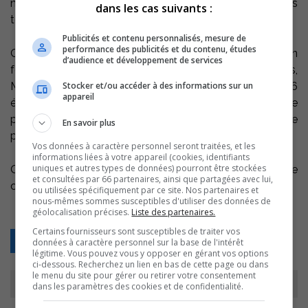
niveau. La fondation prône l’activité physique dans
dans les cas suivants :
toutes les sphères de la société.
Publicités et contenu personnalisés, mesure de
performance des publicités et du contenu, études
Originaire de Sorel-Tracy, l’organisateur du tournoi en
d’audience et développement de services
formule 4 contre 4 avec équipes de 7 à 9 joueurs,
Stocker et/ou accéder à des informations sur un
Mathieu Fréchette a confirmé à CJSO qu’au moins 16
appareil
équipes seront de la partie, dont une équipe de
personnalités publiques, mise sur pieds par le porte
En savoir plus
parole de l’événement, l’humoriste Maxime Martin.
Vos données à caractère personnel seront traitées, et les
informations liées à votre appareil (cookies, identifiants
uniques et autres types de données) pourront être stockées
On est toujours à la recherche d’équipes et de
et consultées par 66 partenaires, ainsi que partagées avec lui,
commanditaires. Pour les intéressés : 514 944-4048.
ou utilisées spécifiquement par ce site. Nos partenaires et
nous-mêmes sommes susceptibles d'utiliser des données de
géolocalisation précises.
Liste des partenaires.
Certains fournisseurs sont susceptibles de traiter vos
Retour
données à caractère personnel sur la base de l'intérêt
légitime. Vous pouvez vous y opposer en gérant vos options
ci-dessous. Recherchez un lien en bas de cette page ou dans
le menu du site pour gérer ou retirer votre consentement
dans les paramètres des cookies et de confidentialité.