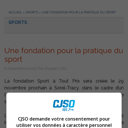
ACCUEIL
»
SPORTS
»
UNE FONDATION POUR LA PRATIQUE DU SPORT
SPORTS
Une fondation pour la pratique du
sport
6 novembre 2009 | Par Équipe CJSO
La fondation Sport à Tout Prix sera créée le 29
novembre prochain à Sorel-Tracy, dans le cadre d’un
tournoi de hockey-balle d’envergure tenu à l’école
secondaire Bernard-Gariépy.
La mission de la fondation est de permettre aux enfants
CJSO demande votre consentement pour
issus de milieux défavorisés de faire du sport à leur juste
utiliser vos données à caractère personnel