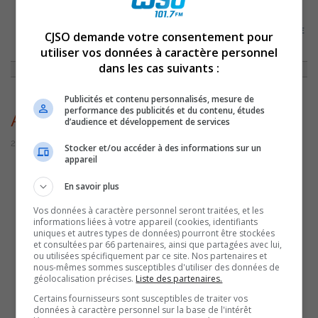
ACCUEIL
»
ACTUALITÉS
»
UNE FAMILLE ÉVITE LE PIRE GRÂCE AU SERVICE
CJSO demande votre consentement pour
DE PROTECTION ET D’INTERVENTION D’URGENCE DE SOREL-TRACY
»
utiliser vos données à caractère personnel
AVERTISSEURFUMÉE
dans les cas suivants :
Publicités et contenu personnalisés, mesure de
performance des publicités et du contenu, études
AvertisseurFumée
d’audience et développement de services
28 novembre 2022 | Par Sylvain Rochon
Stocker et/ou accéder à des informations sur un
appareil
En savoir plus
Vos données à caractère personnel seront traitées, et les
informations liées à votre appareil (cookies, identifiants
uniques et autres types de données) pourront être stockées
et consultées par 66 partenaires, ainsi que partagées avec lui,
ou utilisées spécifiquement par ce site. Nos partenaires et
nous-mêmes sommes susceptibles d'utiliser des données de
géolocalisation précises.
Liste des partenaires.
Certains fournisseurs sont susceptibles de traiter vos
données à caractère personnel sur la base de l'intérêt