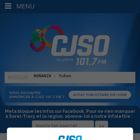
MENU
MUSIQUE
:
Meta bloque les infos sur Facebook. Pour ne rien manquer
à Sorel-Tracy et la région, abonne-toi à notre infolettre :