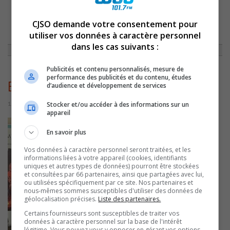
CJSO demande votre consentement pour
ACCUEIL
»
ACTUALITÉS
»
UNE ENTENTE CONCLUE ENTRE SOREL-TRACY
ET LA MRC EN MATIÈRE DE SÉCURITÉ INCENDIE ET SÉCURITÉ CIVILE
»
utiliser vos données à caractère personnel
ENTENTESECURITEINCENDIECIVILE
dans les cas suivants :
Publicités et contenu personnalisés, mesure de
performance des publicités et du contenu, études
EntenteSecuriteIncendieCivile
d’audience et développement de services
12 mai 2026 | Par Sylvain Rochon
Stocker et/ou accéder à des informations sur un
appareil
En savoir plus
Vos données à caractère personnel seront traitées, et les
informations liées à votre appareil (cookies, identifiants
uniques et autres types de données) pourront être stockées
et consultées par 66 partenaires, ainsi que partagées avec lui,
ou utilisées spécifiquement par ce site. Nos partenaires et
nous-mêmes sommes susceptibles d'utiliser des données de
géolocalisation précises.
Liste des partenaires.
Certains fournisseurs sont susceptibles de traiter vos
données à caractère personnel sur la base de l'intérêt
légitime. Vous pouvez vous y opposer en gérant vos options