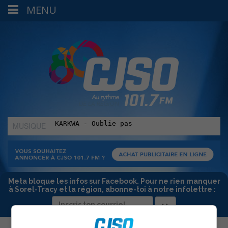
MENU
MUSIQUE
:
Meta bloque les infos sur Facebook. Pour ne rien manquer
à Sorel-Tracy et la région, abonne-toi à notre infolettre :