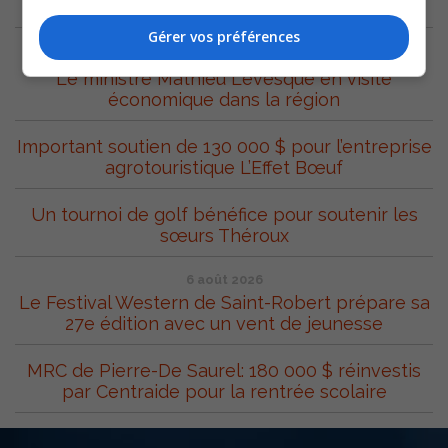
ARCHIVES
Gérer vos préférences
8 août 2026
Le ministre Mathieu Lévesque en visite
économique dans la région
Important soutien de 130 000 $ pour l’entreprise
agrotouristique L’Effet Bœuf
Un tournoi de golf bénéfice pour soutenir les
sœurs Théroux
6 août 2026
Le Festival Western de Saint-Robert prépare sa
27e édition avec un vent de jeunesse
MRC de Pierre-De Saurel: 180 000 $ réinvestis
par Centraide pour la rentrée scolaire