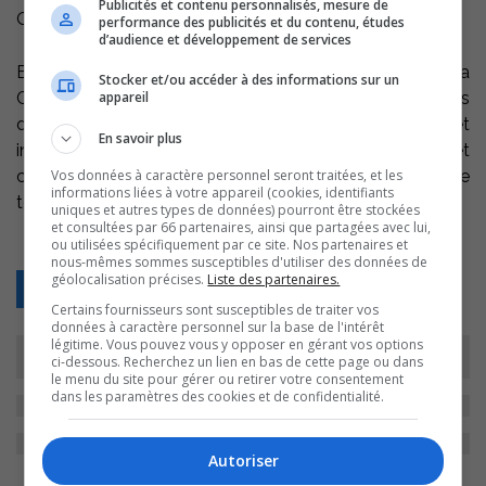
Publicités et contenu personnalisés, mesure de
Québec.
performance des publicités et du contenu, études
d’audience et développement de services
En plus des représentants d’Emploi-Québec, la
Stocker et/ou accéder à des informations sur un
appareil
Consultation 2004-2007 réunissait des représentants
d’entreprises, des milieux communautaires et
En savoir plus
institutionnels et plusieurs autres partenaires et
Vos données à caractère personnel seront traitées, et les
collaborateurs s’intéressant au marché du travail sur le
informations liées à votre appareil (cookies, identifiants
territoire de la MRC.
uniques et autres types de données) pourront être stockées
et consultées par 66 partenaires, ainsi que partagées avec lui,
ou utilisées spécifiquement par ce site. Nos partenaires et
nous-mêmes sommes susceptibles d'utiliser des données de
géolocalisation précises.
Liste des partenaires.
Retour
Certains fournisseurs sont susceptibles de traiter vos
données à caractère personnel sur la base de l'intérêt
légitime. Vous pouvez vous y opposer en gérant vos options
ci-dessous. Recherchez un lien en bas de cette page ou dans
le menu du site pour gérer ou retirer votre consentement
dans les paramètres des cookies et de confidentialité.
Autoriser