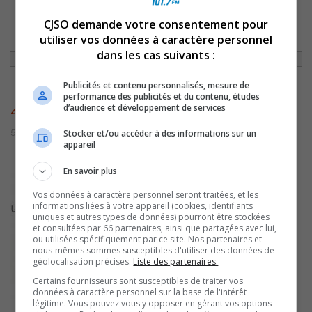
CJSO demande votre consentement pour
ACCUEIL
»
ACTUALITÉS
»
UNE ATTESTATION EN TECHNIQUE DE GÉNIE
utiliser vos données à caractère personnel
MÉCANIQUE INDUSTRIEL OFFERTE EN FÉVRIER 2010
»
4355
dans les cas suivants :
Publicités et contenu personnalisés, mesure de
performance des publicités et du contenu, études
4355
d’audience et développement de services
5 juillet 2016 | Par admin
Stocker et/ou accéder à des informations sur un
appareil
En savoir plus
Vos données à caractère personnel seront traitées, et les
informations liées à votre appareil (cookies, identifiants
uniques et autres types de données) pourront être stockées
et consultées par 66 partenaires, ainsi que partagées avec lui,
ou utilisées spécifiquement par ce site. Nos partenaires et
nous-mêmes sommes susceptibles d'utiliser des données de
géolocalisation précises.
Liste des partenaires.
Certains fournisseurs sont susceptibles de traiter vos
données à caractère personnel sur la base de l'intérêt
légitime. Vous pouvez vous y opposer en gérant vos options