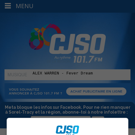
MENU
MUSIQUE
:
Meta bloque les infos sur Facebook. Pour ne rien manquer
à Sorel-Tracy et la région, abonne-toi à notre infolettre :