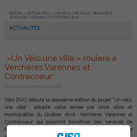
ACCUEIL
»
ACTUALITÉS
»
»UN VÉLO,UNE VILLE » ROULERA À
VERCHÈRES VARENNES ET CONTRECOEUR
ACTUALITÉS
»Un Vélo,une ville » roulera à
Verchères Varennes et
Contrecoeur
20 avril 2010 | Par Équipe CJSO
Vélo DUO débute la deuxième édition du projet ’’Un vélo,
une ville’’ adopté cette année par onze villes et
municipalités du Québec dont : Verchères, Varennes et
Contrecoeur qui pourront bénéficier des services de
balades récréotouristiques et du programme de
réinsertion sociale de l’entreprise.