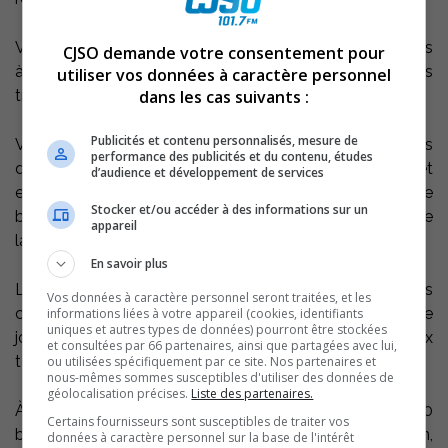
Vélo DUO offre gratuitement, aux aînés et aux personnes
CJSO demande votre consentement pour
à mobilité réduite, le déplacement à bord de ses vélos
utiliser vos données à caractère personnel
dans les cas suivants :
triporteurs à traction humaine et assistance électrique.
Publicités et contenu personnalisés, mesure de
Vélo DUO participe à la réinsertion sociale des
performance des publicités et du contenu, études
décrocheurs, en leur offrant des emplois structurés et
d’audience et développement de services
encadrés, et grâce à un salaire de 10 $ l’heure et à une
Stocker et/ou accéder à des informations sur un
bourse de 2000 $ remise à tous les employés à la fin de
appareil
la saison estivale.
En savoir plus
Les triporteurs de Vélo DUO circulent sur les voies
Vos données à caractère personnel seront traitées, et les
cyclables et dans les parcs jusqu’au 15 octobre. Une
informations liées à votre appareil (cookies, identifiants
uniques et autres types de données) pourront être stockées
journée par semaine, les véhicules sont disponibles aux
et consultées par 66 partenaires, ainsi que partagées avec lui,
touristes de chacune des régions.
ou utilisées spécifiquement par ce site. Nos partenaires et
nous-mêmes sommes susceptibles d'utiliser des données de
géolocalisation précises.
Liste des partenaires.
À l’issu de sa première édition l’an dernier, plus de 12 000
Certains fournisseurs sont susceptibles de traiter vos
ballades ont été offertes gratuitement à la population,
données à caractère personnel sur la base de l'intérêt