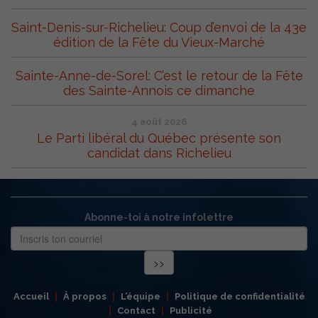
Saint-Denis-sur-Richelieu: Coup d’envoi de la 43e
édition de la Fête du Vieux-Marché
Sainte-Anne-de-Sorel: C’est le retour de la Fête
des Sainte-Annois ce dimanche
4 août 2026
Le Parti libéral du Québec présente son
candidat dans Richelieu
Abonne-toi à notre infolettre
Accueil
À propos
L’équipe
Politique de confidentialité
Contact
Publicité