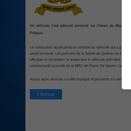
Un véhicule s’est retrouvé renversé sur l’heure du dîner aujo
Poliquin.
Le conducteur aurait perdu le contrôle du véhicule qui a grimpé 
serait renversé. Les policiers de la Sûreté du Québec se sont re
effectuer la circulation, le temps que le véhicule soit retiré de
communauté au poste de la MRC de Pierre-De Saurel, l’accident
Aucun autre véhicule n’a été impliqué et personne n’a été bles
Retour