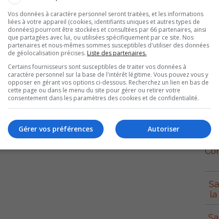
Vos données à caractère personnel seront traitées, et les informations
liées à votre appareil (cookies, identifiants uniques et autres types de
données) pourront être stockées et consultées par 66 partenaires, ainsi
que partagées avec lui, ou utilisées spécifiquement par ce site. Nos
urd’hui sur le boulevard Fiset, près de l’intersection avec le boulevard
partenaires et nous-mêmes sommes susceptibles d'utiliser des données
de géolocalisation précises.
Liste des partenaires.
Certains fournisseurs sont susceptibles de traiter vos données à
caractère personnel sur la base de l'intérêt légitime. Vous pouvez vous y
sur le banc de neige en bordure de route, et c’est alors que le camion se
opposer en gérant vos options ci-dessous. Recherchez un lien en bas de
cette page ou dans le menu du site pour gérer ou retirer votre
ndus sur les lieux pour le constat d’accident, mais également pour
consentement dans les paramètres des cookies et de confidentialité.
 la voie. Selon François Monetta, agent responsable des relations avec la
S
 serait survenu en basse vitesse.
Gérer vos préférences
Autoriser
sé.
Con
Sa
la
Sa