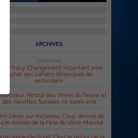
ARCHIVES
5 août 2026
orel-Tracy: Changement important pour
l’achat des cahiers d’exercices au
secondaire
trecoeur: Retour des Virées du fleuve et
des navettes fluviales ce week-end
int-Denis-sur-Richelieu: Coup d’envoi de
 43e édition de la Fête du Vieux-Marché
inte-Anne-de-Sorel: C’est le retour de la