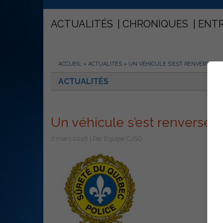
ACTUALITÉS
CHRONIQUES
ENT
ACCUEIL
»
ACTUALITÉS
»
UN VÉHICULE S’EST RENVERSÉ SU
ACTUALITÉS
Un véhicule s’est renversé s
7 mars 2016 | Par Équipe CJSO