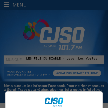
MENU
MUSIQUE
:
Meta bloque les infos sur Facebook. Pour ne rien manquer
à Sorel-Tracy et la région, abonne-toi à notre infolettre :