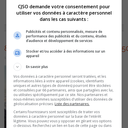
CJSO demande votre consentement pour
utiliser vos données à caractère personnel
ACCUEIL
»
ENTREVUES
»
OLIVIER DESROSIERS PART À L’AVENTURE POUR
UNE EXCELLENTE CAUSE !
»
dans les cas suivants :
84948974_10221377686781873_6350504846767947776_N
Publicités et contenu personnalisés, mesure de
performance des publicités et du contenu, études
d’audience et développement de services
84948974_10221377686781873_635
Stocker et/ou accéder à des informations sur un
appareil
12 septembre 2022 | Par Équipe CJSO
En savoir plus
Vos données à caractère personnel seront traitées, et les
informations liées à votre appareil (cookies, identifiants
uniques et autres types de données) pourront être stockées
et consultées par 66 partenaires, ainsi que partagées avec lui,
ou utilisées spécifiquement par ce site. Nos partenaires et
nous-mêmes sommes susceptibles d'utiliser des données de
géolocalisation précises.
Liste des partenaires.
Certains fournisseurs sont susceptibles de traiter vos
données à caractère personnel sur la base de l'intérêt
légitime. Vous pouvez vous y opposer en gérant vos options
ci-dessous. Recherchez un lien en bas de cette page ou dans