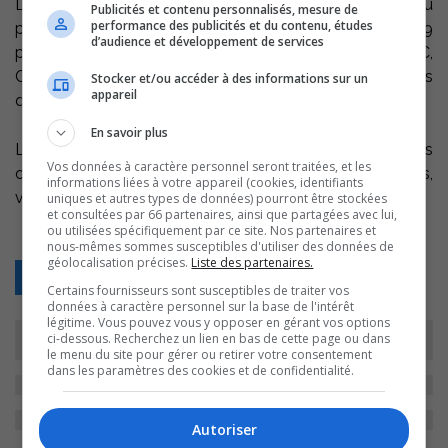
L’enquête orale est complémentaire à l’inventaire du
Publicités et contenu personnalisés, mesure de
performance des publicités et du contenu, études
patrimoine bâti réalisé au cours des étés 2008 et 2009
d’audience et développement de services
par l’agente du développement culturel de la MRC,
Caroline Cloutier. L’inventaire comprend 350 bâtiments
Stocker et/ou accéder à des informations sur un
appareil
qui ont une valeur patrimoniale.
En savoir plus
Les gens qui habitent ou qui ont habité ces bâtiments
Vos données à caractère personnel seront traitées, et les
ont sûrement des histoires à raconter…des histoires,
informations liées à votre appareil (cookies, identifiants
vraies ou fausses, qui existent que dans les mémoires.
uniques et autres types de données) pourront être stockées
et consultées par 66 partenaires, ainsi que partagées avec lui,
ou utilisées spécifiquement par ce site. Nos partenaires et
nous-mêmes sommes susceptibles d'utiliser des données de
géolocalisation précises.
Liste des partenaires.
Retour
Certains fournisseurs sont susceptibles de traiter vos
données à caractère personnel sur la base de l'intérêt
légitime. Vous pouvez vous y opposer en gérant vos options
ci-dessous. Recherchez un lien en bas de cette page ou dans
le menu du site pour gérer ou retirer votre consentement
dans les paramètres des cookies et de confidentialité.
Autoriser