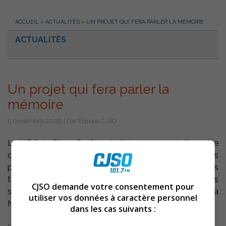
ACCUEIL
»
ACTUALITÉS
»
UN PROJET QUI FERA PARLER LA MÉMOIRE
ACTUALITÉS
Un projet qui fera parler la
mémoire
5 novembre 2009 | Par Équipe CJSO
La MRC de Pierre-De Saurel pilotera un projet d’enquête
orale auprès de familles établies sur son territoire depuis
plusieurs générations dans le but de recueillir des
témoignages de personnes âgées. Douze entrevues
CJSO demande votre consentement pour
seront réalisées, soit une pour chaque municipalité de la
utiliser vos données à caractère personnel
MRC.
dans les cas suivants :