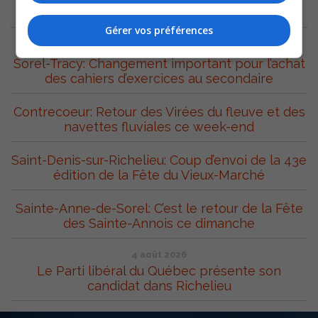
ARCHIVES
Gérer vos préférences
5 août 2026
Sorel-Tracy: Changement important pour l’achat
des cahiers d’exercices au secondaire
Contrecoeur: Retour des Virées du fleuve et des
navettes fluviales ce week-end
Saint-Denis-sur-Richelieu: Coup d’envoi de la 43e
édition de la Fête du Vieux-Marché
Sainte-Anne-de-Sorel: C’est le retour de la Fête
des Sainte-Annois ce dimanche
4 août 2026
Le Parti libéral du Québec présente son
candidat dans Richelieu