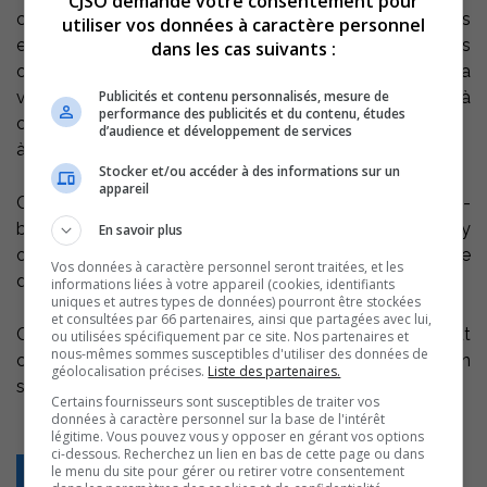
CJSO demande votre consentement pour
communautaire de Saint-Antoine, a besoin de donneurs
utiliser vos données à caractère personnel
et d’acheteurs pour en assurer le succès. Le dépôt des
dans les cas suivants :
objets se déroulera samedi, 20 février de midi à 16 h., la
Publicités et contenu personnalisés, mesure de
visite des étals de montre, le dimanche 21 février à
performance des publicités et du contenu, études
compter de midi et l’encan débute
d’audience et développement de services
à 14 h..
Stocker et/ou accéder à des informations sur un
appareil
Ce futur magasin général, à l’ancienne, abritera un café-
bistrot, une pâtisserie-boulangerie et une crèmerie. On y
En savoir plus
offrira des produits au goût du jour : épicerie fine et de
Vos données à caractère personnel seront traitées, et les
dépannage, des mets cuisinés et une restauration santé.
informations liées à votre appareil (cookies, identifiants
uniques et autres types de données) pourront être stockées
et consultées par 66 partenaires, ainsi que partagées avec lui,
Ce projet est né de la volonté populaire qui fut
ou utilisées spécifiquement par ce site. Nos partenaires et
nous-mêmes sommes susceptibles d'utiliser des données de
confirmée lors de l’assemblée d’information, tenue en
géolocalisation précises.
Liste des partenaires.
septembre dernier, qui regroupait plus de 130 citoyens.
Certains fournisseurs sont susceptibles de traiter vos
données à caractère personnel sur la base de l'intérêt
légitime. Vous pouvez vous y opposer en gérant vos options
ci-dessous. Recherchez un lien en bas de cette page ou dans
le menu du site pour gérer ou retirer votre consentement
Retour