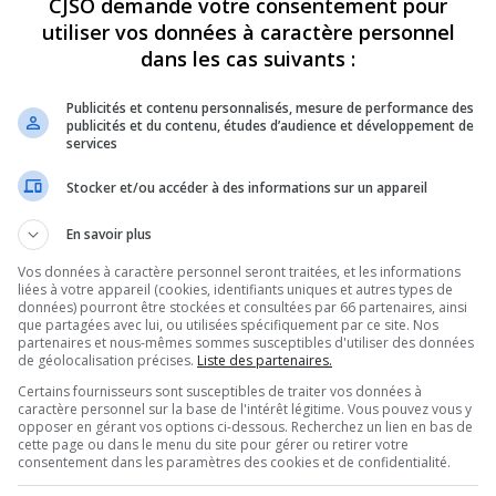
CJSO demande votre consentement pour
utiliser vos données à caractère personnel
REVUES
OPINION
ÉMISSIONS
CONCOURS
dans les cas suivants :
Publicités et contenu personnalisés, mesure de performance des
publicités et du contenu, études d’audience et développement de
services
CIDE
»
LA TRIBUNE – LE SUICIDE – SEMAINE DE PRÉVENTION DU SUICIDE
Stocker et/ou accéder à des informations sur un appareil
PARTAGEZ
En savoir plus
Vos données à caractère personnel seront traitées, et les informations
emaine de prévention du suicide
liées à votre appareil (cookies, identifiants uniques et autres types de
données) pourront être stockées et consultées par 66 partenaires, ainsi
que partagées avec lui, ou utilisées spécifiquement par ce site. Nos
partenaires et nous-mêmes sommes susceptibles d'utiliser des données
de géolocalisation précises.
Liste des partenaires.
Certains fournisseurs sont susceptibles de traiter vos données à
Utilisez
caractère personnel sur la base de l'intérêt légitime. Vous pouvez vous y
00:00
les
opposer en gérant vos options ci-dessous. Recherchez un lien en bas de
flèches
on du suicide – 20230207
.
cette page ou dans le menu du site pour gérer ou retirer votre
consentement dans les paramètres des cookies et de confidentialité.
haut/bas
pour