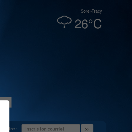
Sorel-Tracy
26°C
folettre :