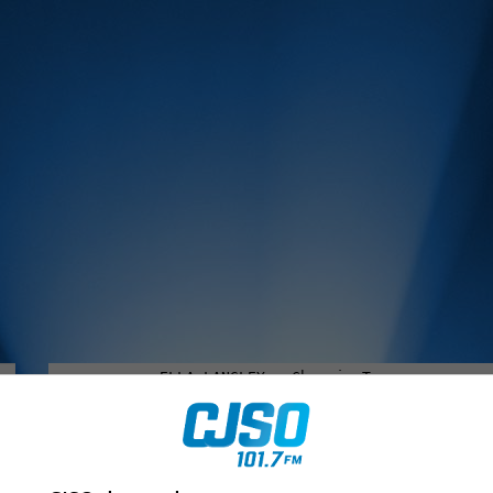
MUSIQUE :
rien manquer à Sorel-Tracy et la région, abonne-toi à notre in