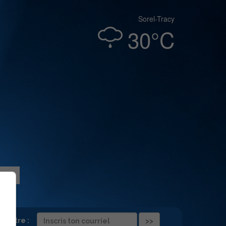
Sorel-Tracy
30°C
folettre :