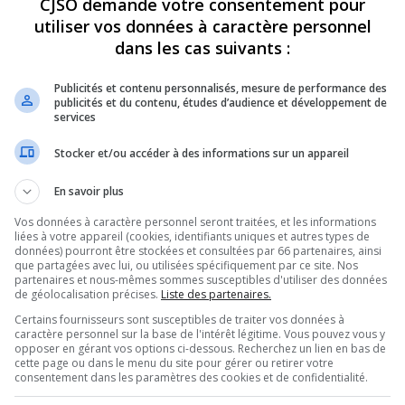
CJSO demande votre consentement pour
utiliser vos données à caractère personnel
REVUES
OPINION
ÉMISSIONS
CONCOURS
dans les cas suivants :
Publicités et contenu personnalisés, mesure de performance des
publicités et du contenu, études d’audience et développement de
services
SOLUTIONS PRENDRE ?
»
LA TRIBUNE_20220110 – 2023 QUELLES
Stocker et/ou accéder à des informations sur un appareil
PARTAGEZ
En savoir plus
Vos données à caractère personnel seront traitées, et les informations
Quelles résolutions prendre –
liées à votre appareil (cookies, identifiants uniques et autres types de
données) pourront être stockées et consultées par 66 partenaires, ainsi
que partagées avec lui, ou utilisées spécifiquement par ce site. Nos
partenaires et nous-mêmes sommes susceptibles d'utiliser des données
de géolocalisation précises.
Liste des partenaires.
Certains fournisseurs sont susceptibles de traiter vos données à
Utilisez
caractère personnel sur la base de l'intérêt légitime. Vous pouvez vous y
00:00
les
opposer en gérant vos options ci-dessous. Recherchez un lien en bas de
flèches
ns prendre – 20230110
.
cette page ou dans le menu du site pour gérer ou retirer votre
consentement dans les paramètres des cookies et de confidentialité.
haut/bas
pour