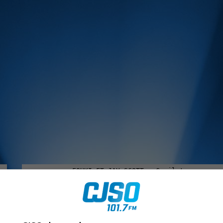
MUSIQUE :
rien manquer à Sorel-Tracy et la région, abonne-toi à notre in