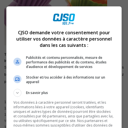
CJSO demande votre consentement pour
utiliser vos données à caractère personnel
dans les cas suivants :
Trempette de tofu
Publicités et contenu personnalisés, mesure de
Ingrédients:
performance des publicités et du contenu, études
d’audience et développement de services
Servir cette trempette en guise de collation avec des crudités ou des
biscottes. Si vous voulez l’utiliser comme garniture à sandwichs, n’ajoutez
Stocker et/ou accéder à des informations sur un
appareil
pas d’eau à la recette. La tartinade sera plus ferme.
En savoir plus
Vos données à caractère personnel seront traitées, et les
1 bloc
tofu ferme (454 g)
informations liées à votre appareil (cookies, identifiants
1
carotte
uniques et autres types de données) pourront être stockées
1
branche de céleri
et consultées par 66 partenaires, ainsi que partagées avec lui,
ou utilisées spécifiquement par ce site. Nos partenaires et
½
poivron (couleur au choix)
nous-mêmes sommes susceptibles d'utiliser des données de
1
gousse d’ail